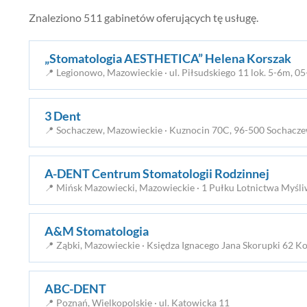
Znaleziono 511 gabinetów oferujących tę usługę.
„Stomatologia AESTHETICA” Helena Korszak
📍 Legionowo, Mazowieckie · ul. Piłsudskiego 11 lok. 5-6m, 
3 Dent
📍 Sochaczew, Mazowieckie · Kuznocin 70C, 96-500 Sochacz
A-DENT Centrum Stomatologii Rodzinnej
📍 Mińsk Mazowiecki, Mazowieckie · 1 Pułku Lotnictwa Myśl
A&M Stomatologia
📍 Ząbki, Mazowieckie · Księdza Ignacego Jana Skorupki 62 K
ABC-DENT
📍 Poznań, Wielkopolskie · ul. Katowicka 11