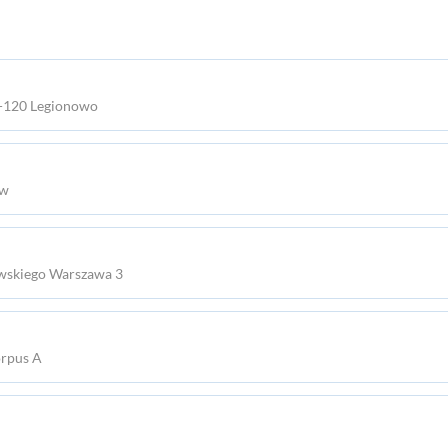
05-120 Legionowo
ew
iwskiego Warszawa 3
orpus A