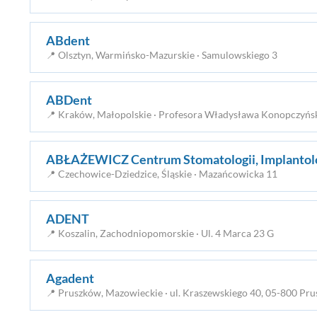
ABdent
📍 Olsztyn, Warmińsko-Mazurskie · Samulowskiego 3
ABDent
📍 Kraków, Małopolskie · Profesora Władysława Konopczyńs
ABŁAŻEWICZ Centrum Stomatologii, Implantolog
📍 Czechowice-Dziedzice, Śląskie · Mazańcowicka 11
ADENT
📍 Koszalin, Zachodniopomorskie · Ul. 4 Marca 23 G
Agadent
📍 Pruszków, Mazowieckie · ul. Kraszewskiego 40, 05-800 Pr