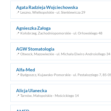
Agata Radzieja Wojciechowska
📍 Leszno, Wielkopolskie · ul. Sienkiewicza 29
Agnieszka Załoga
📍 Kołobrzeg, Zachodniopomorskie · ul. Orłowskiego 48
AGW Stomatologia
📍 Otwock, Mazowieckie · ul. Michała Elwiro Androiollego 3
Alfa-Med
📍 Bydgoszcz, Kujawsko-Pomorskie · ul. Pestalozziego 7, 85-
Alicja Ulanecka
📍 Tarnów, Małopolskie · Mościckiego 14