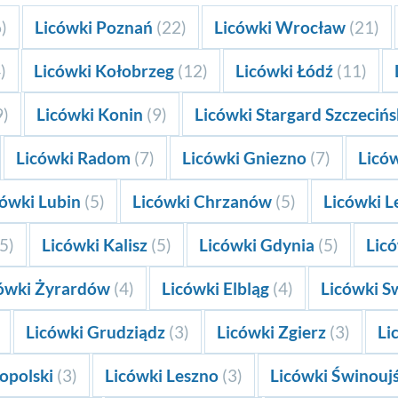
)
Licówki Poznań
(22)
Licówki Wrocław
(21)
)
Licówki Kołobrzeg
(12)
Licówki Łódź
(11)
9)
Licówki Konin
(9)
Licówki Stargard Szczecińs
Licówki Radom
(7)
Licówki Gniezno
(7)
Liców
cówki Lubin
(5)
Licówki Chrzanów
(5)
Licówki 
(5)
Licówki Kalisz
(5)
Licówki Gdynia
(5)
Lic
ówki Żyrardów
(4)
Licówki Elbląg
(4)
Licówki 
Licówki Grudziądz
(3)
Licówki Zgierz
(3)
Li
opolski
(3)
Licówki Leszno
(3)
Licówki Świnouj