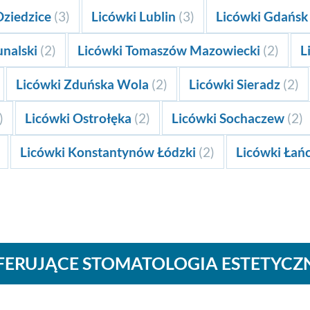
Dziedzice
(3)
Licówki Lublin
(3)
Licówki Gdańs
unalski
(2)
Licówki Tomaszów Mazowiecki
(2)
L
Licówki Zduńska Wola
(2)
Licówki Sieradz
(2)
)
Licówki Ostrołęka
(2)
Licówki Sochaczew
(2)
Licówki Konstantynów Łódzki
(2)
Licówki Łań
FERUJĄCE STOMATOLOGIA ESTETYCZ