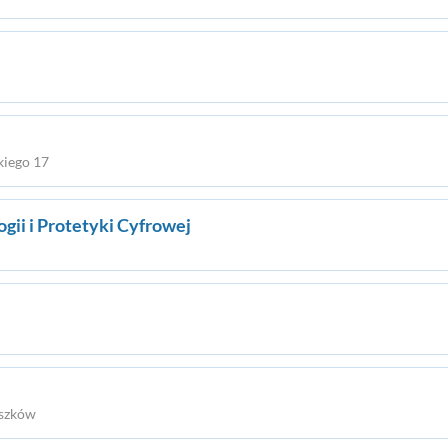
kiego 17
ii i Protetyki Cyfrowej
uszków