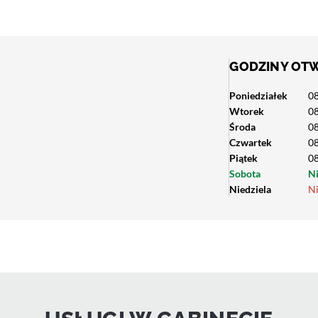
GODZINY OT
Poniedziałek
08
Wtorek
08
Środa
08
Czwartek
08
Piątek
08
Sobota
N
Niedziela
N