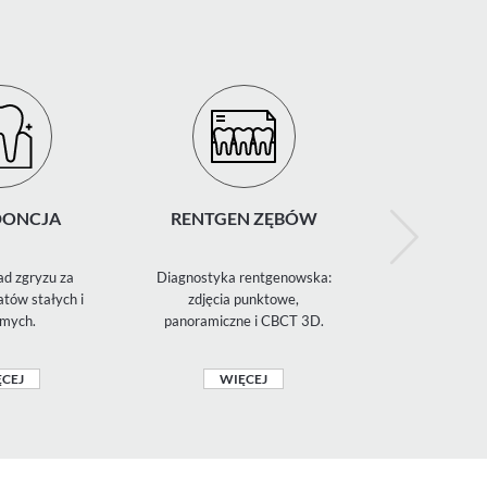
ONCJA
RENTGEN ZĘBÓW
CHIR
STOMATO
d zgryzu za
Diagnostyka rentgenowska:
Ekstrakcje
tów stałych i
zdjęcia punktowe,
ósemek, zabi
mych.
panoramiczne i CBCT 3D.
szczękowo-
CEJ
WIĘCEJ
WIĘ