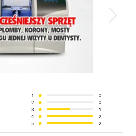
1
0
2
0
3
1
4
2
5
2