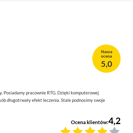
Nasza
ocena
5,0
y. Posiadamy pracownie RTG. Dzięki komputerowej
ób długotrwały efekt leczenia. Stale podnosimy swoje
4,2
Ocena klientów: