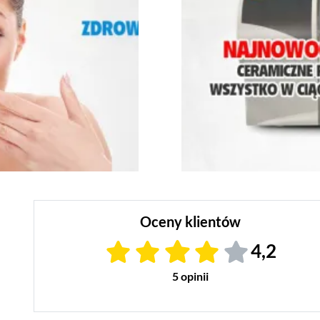
Oceny klientów
4,2
5 opinii