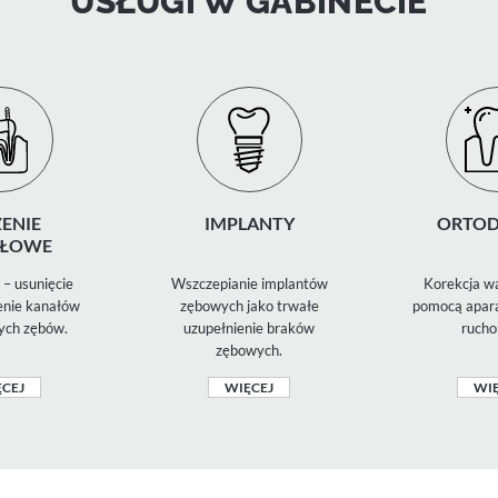
USŁUGI W GABINECIE
ENIE
IMPLANTY
ORTOD
ŁOWE
– usunięcie
Wszczepianie implantów
Korekcja wa
zenie kanałów
zębowych jako trwałe
pomocą apara
ych zębów.
uzupełnienie braków
rucho
zębowych.
CEJ
WIĘCEJ
WIĘ