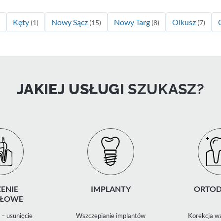
Kęty
Nowy Sącz
Nowy Targ
Olkusz
(1)
(15)
(8)
(7)
JAKIEJ USŁUGI
SZUKASZ?
ENIE
IMPLANTY
ORTOD
ŁOWE
– usunięcie
Wszczepianie implantów
Korekcja wa