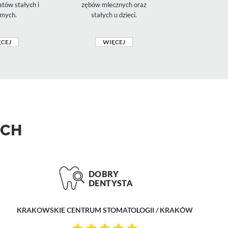
tów stałych i
zębów mlecznych oraz
znieczulenie
mych.
stałych u dzieci.
komfort podc
CEJ
WIĘCEJ
WIĘ
ACH
KRAKOWSKIE CENTRUM STOMATOLOGII / KRAKÓW