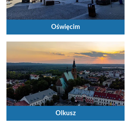
Oświęcim
Olkusz