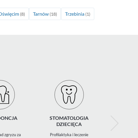
Oświęcim
Tarnów
Trzebinia
(8)
(18)
(1)
ONCJA
STOMATOLOGIA
ZNIECZ
DZIECIĘCA
STOMATO
d zgryzu za
Profilaktyka i leczenie
Miejscowe