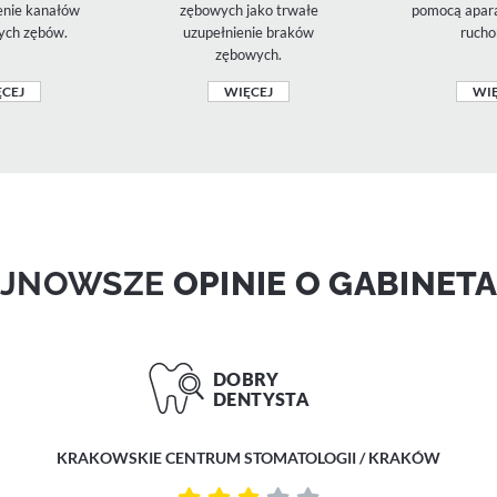
zenie kanałów
zębowych jako trwałe
pomocą apara
ych zębów.
uzupełnienie braków
rucho
zębowych.
CEJ
WIĘCEJ
WIĘ
AJNOWSZE
OPINIE O GABINET
KRAKOWSKIE CENTRUM STOMATOLOGII / KRAKÓW