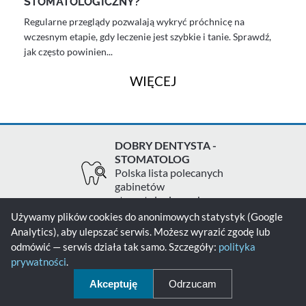
STOMATOLOGICZNY?
Regularne przeglądy pozwalają wykryć próchnicę na
wczesnym etapie, gdy leczenie jest szybkie i tanie. Sprawdź,
jak często powinien...
WIĘCEJ
DOBRY DENTYSTA -
STOMATOLOG
Polska lista polecanych
gabinetów
stomatologicznych
Używamy plików cookies do anonimowych statystyk (Google
Analytics), aby ulepszać serwis. Możesz wyrazić zgodę lub
Zgłoś gabinet
Kontakt
Polityka prywatności
odmówić — serwis działa tak samo. Szczegóły:
polityka
prywatności
.
Polityka cookies
Akceptuję
Odrzucam
© 2026 - Dobry Dentysta - Stomatolog - Wszelkie prawa zastrzeżone