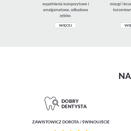
wypełnienia kompozytowe i
miazgi i lec
amalgamatowe, odbudowa
korzeniow
zębów.
WIĘCEJ
WIĘ
N
ZAWISTOWICZ DOROTA / ŚWINOUJŚCIE