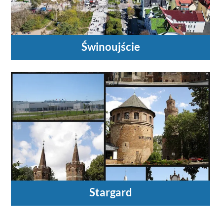
Świnoujście
Stargard