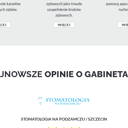
zenie kanałów
zębowych jako trwałe
pomocą apara
ych zębów.
uzupełnienie braków
rucho
zębowych.
CEJ
WIĘCEJ
WIĘ
AJNOWSZE
OPINIE O GABINET
STOMATOLOGIA NA PODZAMCZU / SZCZECIN