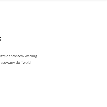
E
listę dentystów według
dopasowany do Twoich