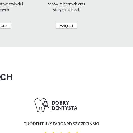
tów stałych i
zębów mlecznych oraz
znieczulenie
mych.
stałych u dzieci.
komfort podc
CEJ
WIĘCEJ
WIĘ
ACH
DUODENT II / STARGARD SZCZECIŃSKI