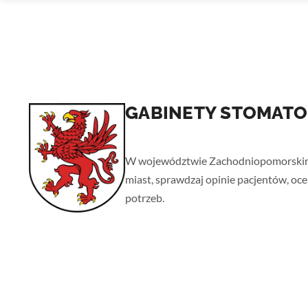
GABINETY STOMAT
Strona główna
› Zachodniopomorskie
W województwie Zachodniopomorskim zn
miast, sprawdzaj opinie pacjentów, oc
potrzeb.