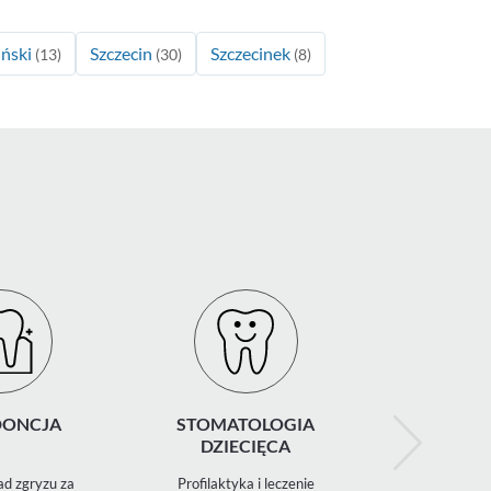
iński
Szczecin
Szczecinek
(13)
(30)
(8)
ONCJA
STOMATOLOGIA
ZNIECZ
DZIECIĘCA
STOMATO
d zgryzu za
Profilaktyka i leczenie
Miejscowe