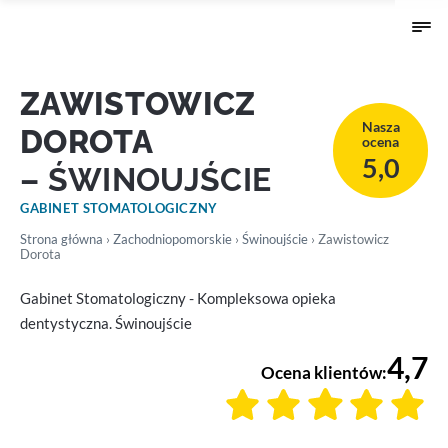
ZAWISTOWICZ
Nasza
DOROTA
ocena
5,0
– ŚWINOUJŚCIE
GABINET STOMATOLOGICZNY
Strona główna
›
Zachodniopomorskie
›
Świnoujście
› Zawistowicz
Dorota
Gabinet Stomatologiczny - Kompleksowa opieka
dentystyczna. Świnoujście
4,7
Ocena klientów: