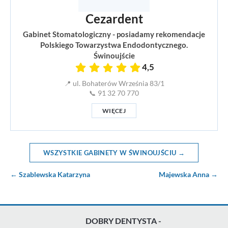
Cezardent
Gabinet Stomatologiczny - posiadamy rekomendacje
Polskiego Towarzystwa Endodontycznego.
Świnoujście
4,5
📍 ul. Bohaterów Września 83/1
📞 91 32 70 770
WIĘCEJ
WSZYSTKIE GABINETY W ŚWINOUJŚCIU →
← Szablewska Katarzyna
Majewska Anna →
DOBRY DENTYSTA -