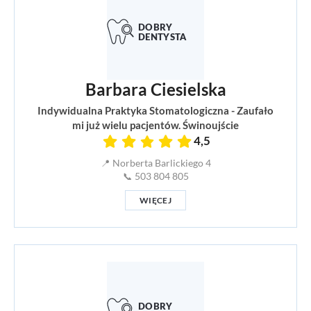
Barbara Ciesielska
Indywidualna Praktyka Stomatologiczna - Zaufało
mi już wielu pacjentów. Świnoujście
4,5
📍 Norberta Barlickiego 4
📞 503 804 805
WIĘCEJ