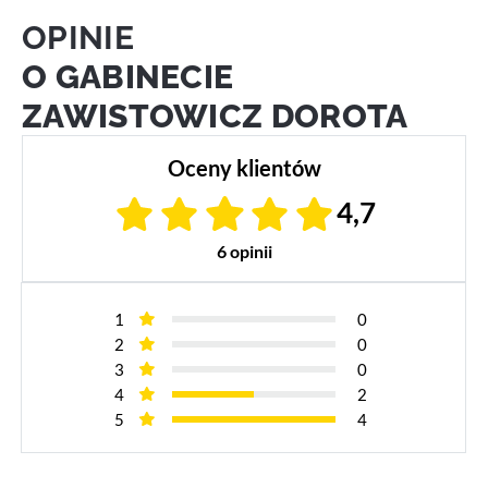
OPINIE
O GABINECIE
ZAWISTOWICZ DOROTA
Oceny klientów
4,7
6 opinii
1
0
2
0
3
0
4
2
5
4