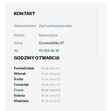
KONTAKT
Województwo
Zachodniopomorskie
Miasto
Świnoujście
Adres
Grunwaldzka 47
Tel
91 322 46 10
GODZINY OTWARCIA
Poniedziałek
Brak danych
Wtorek
Brak danych
Środa
Brak danych
Czwartek
Brak danych
Piątek
Brak danych
Sobota
Brak danych
Niedziela
Brak danych