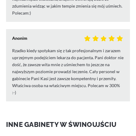
zdumienia widząc w jakim tempie zmienia się mój uśmiech.
Polecam:)
Anonim
Rzadko kiedy spotykam się z tak profesjonalnym i zarazem
uprzejmym podejściem lekarza do pacjenta. Pani doktor nie
dość, że zawsze wita mnie z uśmiechem to jeszcze na
najwyższym poziomie prowadzi leczenie. Cały personel w
gabinecie Pani Kasi jest zawsze kompetentny i przemiły.
Właściwa osoba na właściwym miejscu. Polecam w 300%
:-)
INNE GABINETY W ŚWINOUJŚCIU