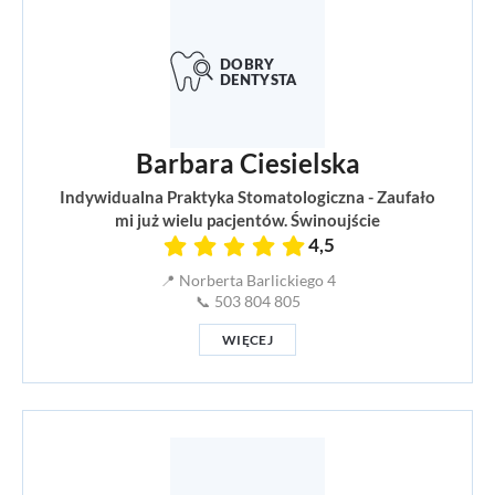
Barbara Ciesielska
Indywidualna Praktyka Stomatologiczna - Zaufało
mi już wielu pacjentów. Świnoujście
4,5
📍 Norberta Barlickiego 4
📞 503 804 805
WIĘCEJ