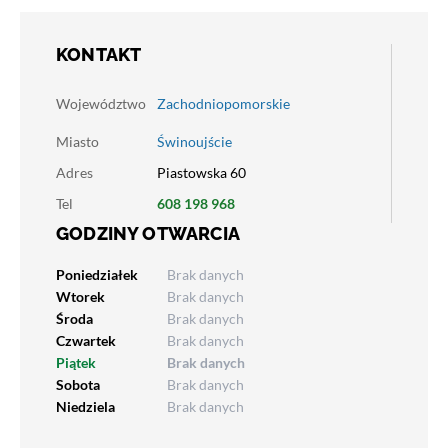
KONTAKT
Województwo
Zachodniopomorskie
Miasto
Świnoujście
Adres
Piastowska 60
Tel
608 198 968
GODZINY OTWARCIA
Poniedziałek
Brak danych
Wtorek
Brak danych
Środa
Brak danych
Czwartek
Brak danych
Piątek
Brak danych
Sobota
Brak danych
Niedziela
Brak danych