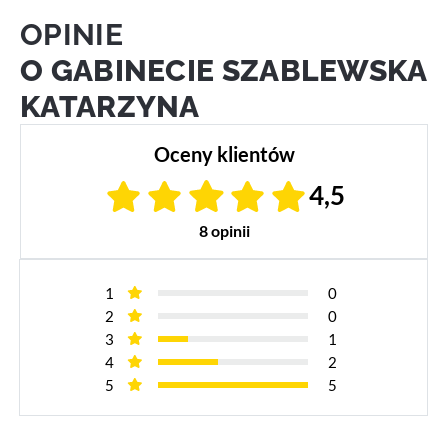
OPINIE
O GABINECIE SZABLEWSKA
KATARZYNA
Oceny klientów
4,5
8 opinii
1
0
2
0
3
1
4
2
5
5