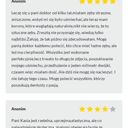
Anonim
Leczę się u pani doktor od kilku lat,miałam zęby straszne,
zniszczone, wstyd mi się było uśmiechać,ale teraz mam
korony, które wyglądają naturalnie,nikt nie wierzy, że to
sztuczne zęby. Zresztą nie przyznaję się, wiedzą tylko
najbliżsi.Żałuję, że tak późno się zdecydowałam. Mogę
panią doktor każdemu polecić, kto chce mieć ładne zęby, ale
też ma cierpliwość. Wszystko jest wykonane
perfekcyjnie,lecz trwało to długo,te zdjęcia, poszukiwanie
mojego uśmiechu, przedłużenie o jeden milimetr dwójki,
czasem więc miałam dość. Ale dziś nie mogę się nacieszyć. I
nie żałuję tego czasu. Mogę polecić wszystkim, którzy
poszukują dentysty z pasją.
Anonim
Pani Kasia jest rzetelna, uprzejma,elastyczna, ale co
najważniejsze skuteczna, znajomi otwierają buzie ze