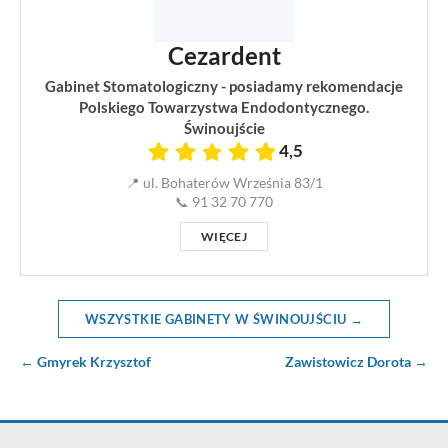
Cezardent
Gabinet Stomatologiczny - posiadamy rekomendacje
Polskiego Towarzystwa Endodontycznego.
Świnoujście
4,5
📍 ul. Bohaterów Września 83/1
📞 91 32 70 770
WIĘCEJ
WSZYSTKIE GABINETY W ŚWINOUJŚCIU →
← Gmyrek Krzysztof
Zawistowicz Dorota →