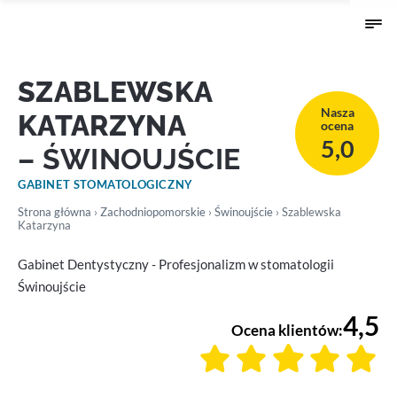
SZABLEWSKA
Nasza
KATARZYNA
ocena
5,0
– ŚWINOUJŚCIE
GABINET STOMATOLOGICZNY
Strona główna
›
Zachodniopomorskie
›
Świnoujście
› Szablewska
Katarzyna
Gabinet Dentystyczny - Profesjonalizm w stomatologii
Świnoujście
4,5
Ocena klientów: