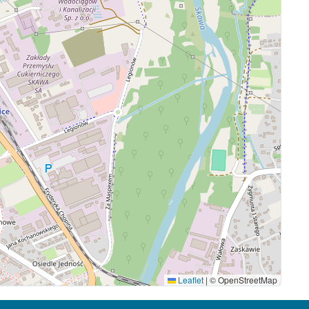
Leaflet
|
© OpenStreetMap