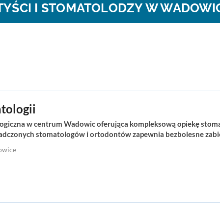
TYŚCI I STOMATOLODZY W WADOWI
tologii
ogiczna w centrum Wadowic oferująca kompleksową opiekę stomato
adczonych stomatologów i ortodontów zapewnia bezbolesne zabieg
owice