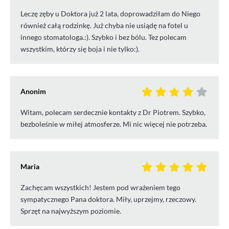
Leczę zęby u Doktora już 2 lata, doprowadziłam do Niego
również całą rodzinkę. Już chyba nie usiądę na fotel u
innego stomatologa.:). Szybko i bez bólu. Tez polecam
wszystkim, którzy się boja i nie tylko:).
Anonim
Witam, polecam serdecznie kontakty z Dr Piotrem. Szybko,
bezboleśnie w miłej atmosferze. Mi nic więcej nie potrzeba.
Maria
Zachęcam wszystkich! Jestem pod wrażeniem tego
sympatycznego Pana doktora. Miły, uprzejmy, rzeczowy.
Sprzęt na najwyższym poziomie.