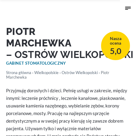
PIOTR
Nasza
MARCHEWKA
ocena
5,0
– OSTRÓW WIELKOPOLSKI
GABINET STOMATOLOGICZNY
Strona główna
›
Wielkopolskie
›
Ostrów Wielkopolski
› Piotr
Marchewka
Przyjmuję dorosłych i dzieci. Pełnię usługi w zakresie, między
innymi: leczenie próchnicy , leczenie kanałowe, piaskowanie,
usuwanie kamienia nazębnego, wybielanie zębów, korony
porcelanowe, mosty. Pracuję na najlepszym sprzęcie
dentystycznym a w swojej pracy kieruję się zawsze dobrem
pacjenta. Używam tylko i wyłącznie materiałów