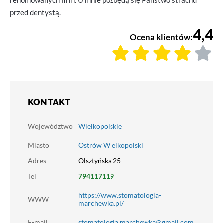
renomowanych firm. U mnie pozbędą się Państwo strachu
przed dentystą.
4,4
Ocena klientów:
KONTAKT
Województwo
Wielkopolskie
Miasto
Ostrów Wielkopolski
Adres
Olsztyńska 25
Tel
794117119
https://www.stomatologia-
WWW
marchewka.pl/
E-mail
stomatologia.marchewka@gmail.com