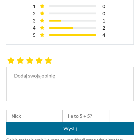
1
0
2
0
3
1
4
2
5
4
Wyślij