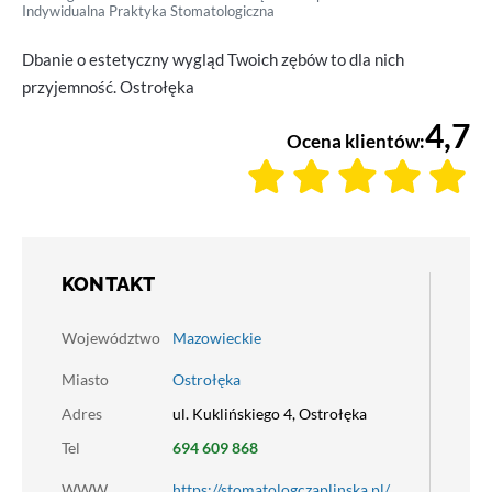
Indywidualna Praktyka Stomatologiczna
Dbanie o estetyczny wygląd Twoich zębów to dla nich
przyjemność. Ostrołęka
4,7
Ocena klientów:
KONTAKT
Województwo
Mazowieckie
Miasto
Ostrołęka
Adres
ul. Kuklińskiego 4, Ostrołęka
Tel
694 609 868
WWW
https://stomatologczaplinska.pl/