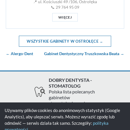
📍 ul. Kościuszki 49 /106, Ostrołęka
📞 29 764 95 09
WIĘCEJ
WSZYSTKIE GABINETY W OSTROŁĘCE →
← Alergo-Dent
Gabinet Dentystyczny Truszkowska Beata →
DOBRY DENTYSTA -
STOMATOLOG
Polska lista polecanych
gabinetów
stomatologicznych
Używamy plików cookies do anonimowych statystyk (Google
Analytics), aby ulepszać serwis. Możesz wyrazić zgodę lub
Zgłoś gabinet
Kontakt
Polityka prywatności
odmówić — serwis działa tak samo. Szczegóły:
polityka
prywatności
.