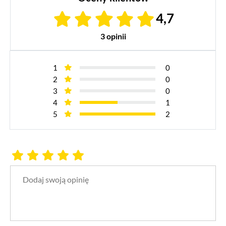
4,7
3 opinii
1
0
2
0
3
0
4
1
5
2