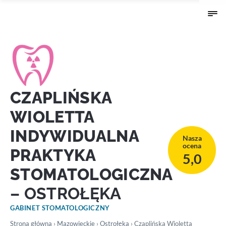
CZAPLIŃSKA
WIOLETTA
INDYWIDUALNA
Nasza
ocena
PRAKTYKA
5,0
STOMATOLOGICZNA
– OSTROŁĘKA
GABINET STOMATOLOGICZNY
Strona główna
›
Mazowieckie
›
Ostrołęka
› Czaplińska Wioletta