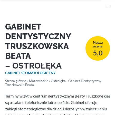
GABINET
DENTYSTYCZNY
Nasza
TRUSZKOWSKA
ocena
5,0
BEATA
– OSTROŁĘKA
GABINET STOMATOLOGICZNY
Strona główna
›
Mazowieckie
›
Ostrołęka
› Gabinet Dentystyczny
Truszkowska Beata
Terminy wizyt w centrum dentystycznym Beaty Truszkowskiej
są ustalane telefonicznie lub osobiście. Gabinet oferuje
zabiegi stomatologiczne dla dzieci i dorosłych w znieczuleniu