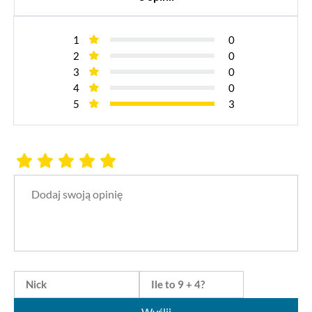
1
0
2
0
3
0
4
0
5
3
Wyślij