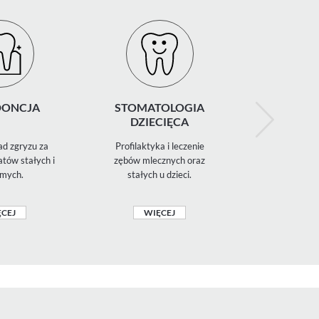
ONCJA
STOMATOLOGIA
RENTGE
DZIECIĘCA
d zgryzu za
Profilaktyka i leczenie
Diagnostyka 
tów stałych i
zębów mlecznych oraz
zdjęcia 
mych.
stałych u dzieci.
panoramiczn
CEJ
WIĘCEJ
WIĘ