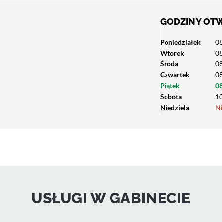
GODZINY OT
Poniedziałek
08
Wtorek
08
Środa
08
Czwartek
08
Piątek
08
Sobota
10
Niedziela
N
USŁUGI W GABINECIE