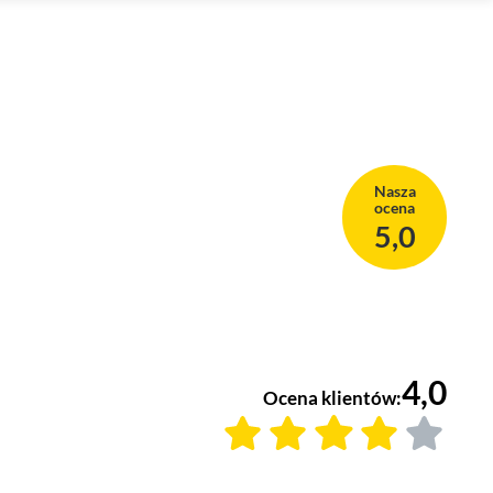
Nasza
ocena
5,0
4,0
Ocena klientów: