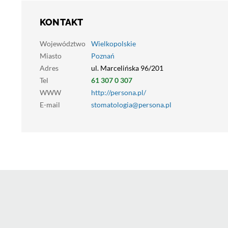
KONTAKT
Województwo
Wielkopolskie
Miasto
Poznań
Adres
ul. Marcelińska 96/201
Tel
61 307 0 307
WWW
http://persona.pl/
E-mail
stomatologia@persona.pl