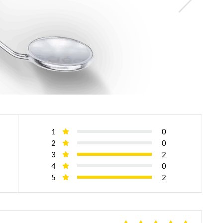
1
0
2
0
3
2
4
0
5
2