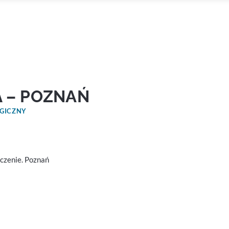
A
– POZNAŃ
OGICZNY
eczenie. Poznań