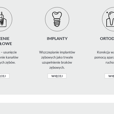
ENIE
IMPLANTY
ORTOD
ŁOWE
– usunięcie
Wszczepianie implantów
Korekcja wa
zenie kanałów
zębowych jako trwałe
pomocą apara
ych zębów.
uzupełnienie braków
rucho
zębowych.
CEJ
WIĘCEJ
WIĘ