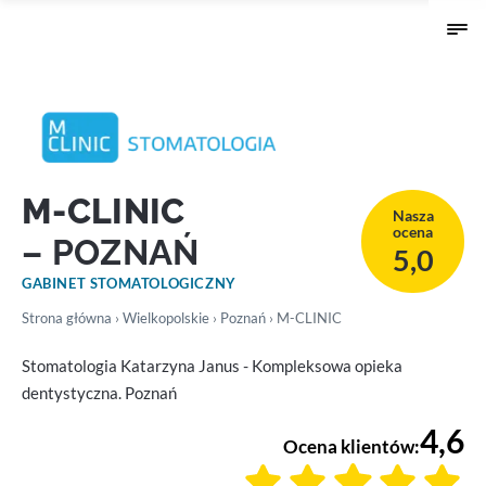
M-CLINIC
Nasza
ocena
– POZNAŃ
5,0
GABINET STOMATOLOGICZNY
Strona główna
›
Wielkopolskie
›
Poznań
› M-CLINIC
Stomatologia Katarzyna Janus - Kompleksowa opieka
dentystyczna. Poznań
4,6
Ocena klientów: