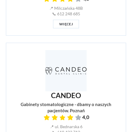
📍 Milczańska 48B
📞 612 248 685
WIĘCEJ
CANDEO
Gabinety stomatologiczne - dbamy o naszych
pacjentów. Poznań
4,0
📍 ul. Bednarska 6