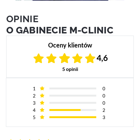
OPINIE
O GABINECIE M-CLINIC
Oceny klientów
4,6
5 opinii
1
0
2
0
3
0
4
2
5
3