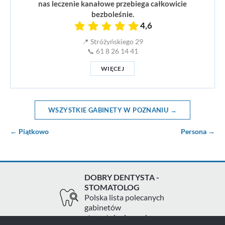
nas leczenie kanałowe przebiega całkowicie
bezboleśnie.
4,6
📍 Stróżyńskiego 29
📞 61 8 26 14 41
WIĘCEJ
WSZYSTKIE GABINETY W POZNANIU →
← Piątkowo
Persona →
DOBRY DENTYSTA -
STOMATOLOG
Polska lista polecanych
gabinetów
stomatologicznych