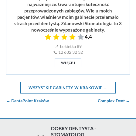
najważniejsze. Gwarantuje skuteczność
przeprowadzonych zabiegów. Wielu moich
pacjentów. właśnie w moim gabinecie przełamało
strach przed dentystą. Zdanowski Stomatologia to 3
nowocześnie wyposażone gabinety.
4,4
📍 Łokietka 89
📞 12 632 32 32
WIĘCEJ
WSZYSTKIE GABINETY W KRAKOWIE →
← DentaPoint Kraków
Complex Dent →
DOBRY DENTYSTA -
STOMATOLOG