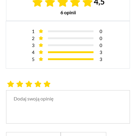
4,5
6 opinii
1
0
2
0
3
0
4
3
5
3