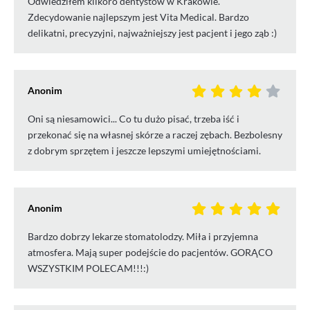
Odwiedziłem kilkoro dentystów w Krakowie.
Zdecydowanie najlepszym jest Vita Medical. Bardzo
delikatni, precyzyjni, najważniejszy jest pacjent i jego ząb :)
Anonim
Oni są niesamowici... Co tu dużo pisać, trzeba iść i
przekonać się na własnej skórze a raczej zębach. Bezbolesny
z dobrym sprzętem i jeszcze lepszymi umiejętnościami.
Anonim
Bardzo dobrzy lekarze stomatolodzy. Miła i przyjemna
atmosfera. Mają super podejście do pacjentów. GORĄCO
WSZYSTKIM POLECAM!!!:)