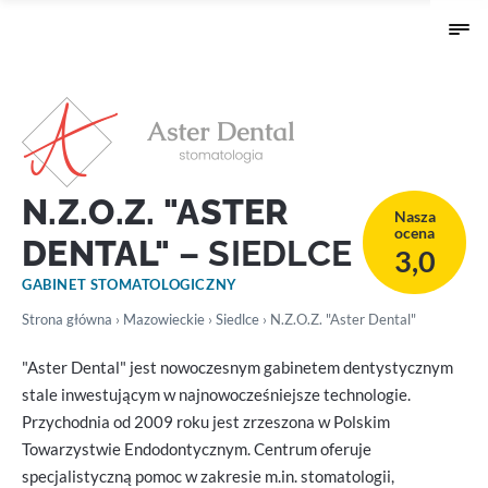
N.Z.O.Z. "ASTER
Nasza
ocena
DENTAL"
– SIEDLCE
3,0
GABINET STOMATOLOGICZNY
Strona główna
›
Mazowieckie
›
Siedlce
› N.Z.O.Z. "Aster Dental"
"Aster Dental" jest nowoczesnym gabinetem dentystycznym
stale inwestującym w najnowocześniejsze technologie.
Przychodnia od 2009 roku jest zrzeszona w Polskim
Towarzystwie Endodontycznym. Centrum oferuje
specjalistyczną pomoc w zakresie m.in. stomatologii,