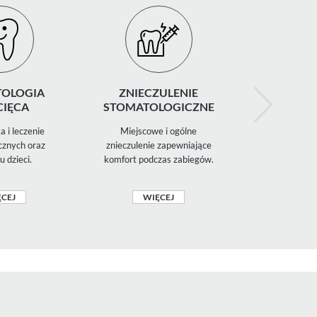
OLOGIA
ZNIECZULENIE
RENTGE
CIĘCA
STOMATOLOGICZNE
a i leczenie
Miejscowe i ogólne
Diagnostyka 
znych oraz
znieczulenie zapewniające
zdjęcia 
u dzieci.
komfort podczas zabiegów.
panoramiczn
CEJ
WIĘCEJ
WIĘ