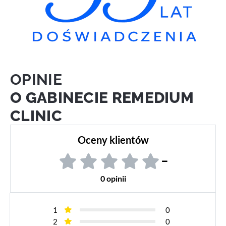
OPINIE
O GABINECIE REMEDIUM
CLINIC
Oceny klientów
–
0 opinii
1
0
2
0