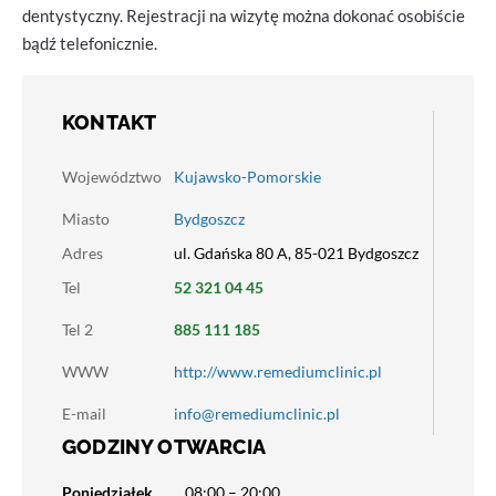
dentystyczny. Rejestracji na wizytę można dokonać osobiście
bądź telefonicznie.
KONTAKT
Województwo
Kujawsko-Pomorskie
Miasto
Bydgoszcz
Adres
ul. Gdańska 80 A, 85-021 Bydgoszcz‎
Tel
52 321 04 45
Tel 2
885 111 185
WWW
http://www.remediumclinic.pl
E-mail
info@remediumclinic.pl
GODZINY OTWARCIA
Poniedziałek
08:00 – 20:00