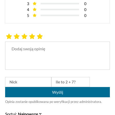
3
0
4
0
5
0
Wyślij
Opinia zostanie opublikowana po weryfikacji przez administratora.
Sortuj: