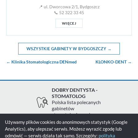
📍 ul. Dworcowa 2/1, Bydgoszcz
📞 52 322 33 45
WIĘCEJ
WSZYSTKIE GABINETY W BYDGOSZCZY →
← Klinika Stomatologiczna DENmed
KLONKO-DENT →
DOBRY DENTYSTA -
STOMATOLOG
Polska lista polecanych
gabinetów
stomatologicznych
Używamy plików cookies do anonimowych statystyk (Google
Analytics), aby ulepszać serwis. Możesz wyrazić zgodę lub
Zgłoś gabinet
Kontakt
Polityka prywatności
odmówić — serwis działa tak samo. Szczegóły:
polityka