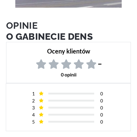
OPINIE
O GABINECIE DENS
Oceny klientów
–
0 opinii
1
0
2
0
3
0
4
0
5
0