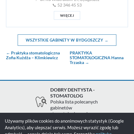
📞 52 346 45 53
WIĘCEJ
WSZYSTKIE GABINETY W BYDGOSZCZY →
← Praktyka stomatologiczna
PRAKTYKA
Zofia Kużdża – Klimkiewicz
STOMATOLOGICZNA Hanna
Trzaska →
DOBRY DENTYSTA -
STOMATOLOG
Polska lista polecanych
gabinetów
stomatologicznych
Używamy plików cookies do anonimowych statystyk (Google
Analytics), aby ulepszać serwis. Możesz wyrazić zgodę lub
Zgłoś gabinet
Kontakt
Polityka prywatności