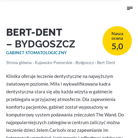
BERT-DENT
Nasza
ocena
– BYDGOSZCZ
5,0
GABINET STOMATOLOGICZNY
Strona główna
›
Kujawsko-Pomorskie
›
Bydgoszcz
› Bert-Dent
Klinika oferuje leczenie dentystyczne na najwyższym
światowym poziomie. Miła i wykwalifikowana kadra
dentystyczna stara się aby każda wizyta w gabinecie
przebiegała w przyjaznej atmosferze. Dla zapewnienia
komfortu pacjentów, gabinet został wyposażony w
komputerowy system podawania znieczuleń The Wand. Do
najpopularniejszych zabiegów w centrum zaliczyć można
leczenie dzieci żelem Carisolv oraz zapewnianie im
kolorowych wypełnień, lapisowanie i odbudowa zębów czy