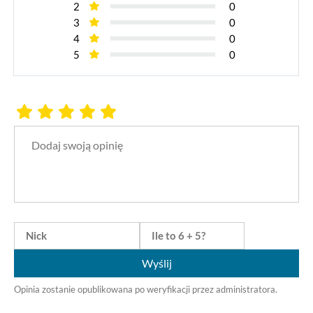
2
0
3
0
4
0
5
0
Wyślij
Opinia zostanie opublikowana po weryfikacji przez administratora.