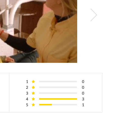
1
0
2
0
3
0
4
3
5
1