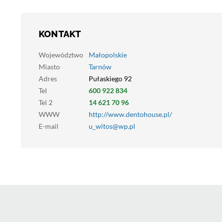
KONTAKT
Województwo
Małopolskie
Miasto
Tarnów
Adres
Pułaskiego 92
Tel
600 922 834
Tel 2
14 621 70 96
WWW
http://www.dentohouse.pl/
E-mail
u_witos@wp.pl