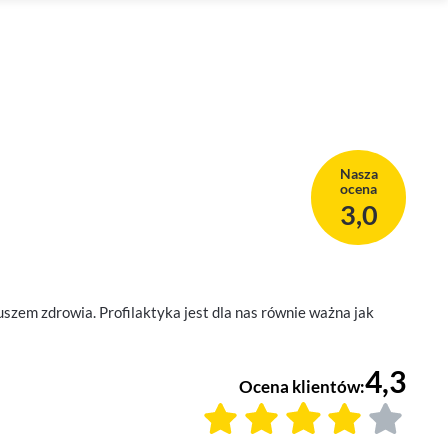
Nasza
ocena
3,0
szem zdrowia. Profilaktyka jest dla nas równie ważna jak
4,3
Ocena klientów: