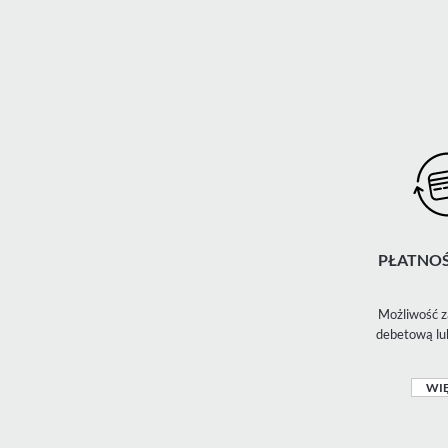
PŁATNOŚ
Możliwość z
debetową lu
WIĘ