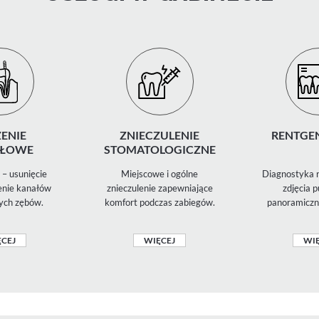
ENIE
ZNIECZULENIE
RENTGE
ŁOWE
STOMATOLOGICZNE
– usunięcie
Miejscowe i ogólne
Diagnostyka 
zenie kanałów
znieczulenie zapewniające
zdjęcia 
ych zębów.
komfort podczas zabiegów.
panoramiczn
CEJ
WIĘCEJ
WIĘ