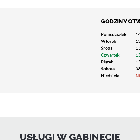
GODZINY OT
Poniedziałek
14
Wtorek
13
Środa
13
Czwartek
13
Piątek
13
Sobota
08
Niedziela
N
USŁUGI W GABINECIE