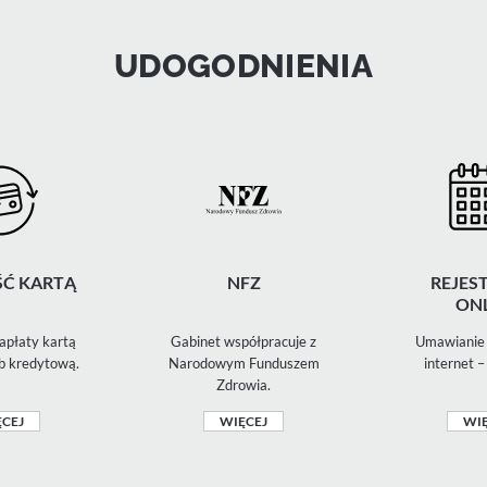
UDOGODNIENIA
Ć KARTĄ
NFZ
REJES
ONL
apłaty kartą
Gabinet współpracuje z
Umawianie 
b kredytową.
Narodowym Funduszem
internet –
Zdrowia.
CEJ
WIĘCEJ
WIĘ