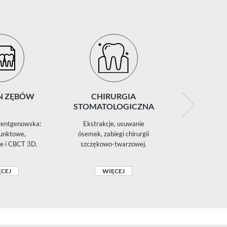
N ZĘBÓW
CHIRURGIA
STOMAT
STOMATOLOGICZNA
ESTET
rentgenowska:
Ekstrakcje, usuwanie
Licówki, bon
punktowe,
ósemek, zabiegi chirurgii
kształtu i ko
e i CBCT 3D.
szczękowo-twarzowej.
pięknego 
CEJ
WIĘCEJ
WIĘ