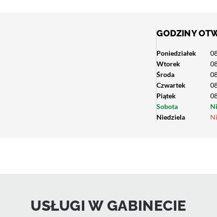
GODZINY OT
Poniedziałek
08
Wtorek
08
Środa
08
Czwartek
08
Piątek
08
Sobota
N
Niedziela
N
USŁUGI W GABINECIE