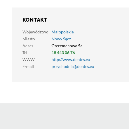
KONTAKT
Województwo
Małopolskie
Miasto
Nowy Sącz
Adres
Czeremchowa 5a
Tel
18 443 06 76
WWW
http://www.dentes.eu
E-mail
przychodnia@dentes.eu