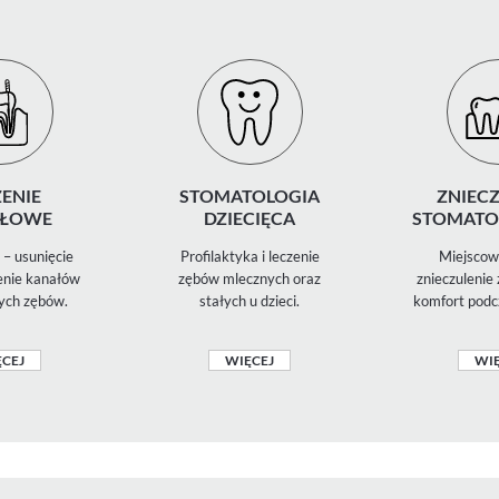
ENIE
STOMATOLOGIA
ZNIECZ
ŁOWE
DZIECIĘCA
STOMATO
– usunięcie
Profilaktyka i leczenie
Miejscowe
zenie kanałów
zębów mlecznych oraz
znieczulenie
ych zębów.
stałych u dzieci.
komfort podc
CEJ
WIĘCEJ
WIĘ