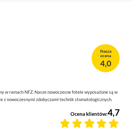
Nasza
ocena
4,0
jemy w ramach NFZ. Nasze nowoczesne fotele wyposażone są w
e z nowoczesnymi zdobyczami technik stomatologicznych.
4,7
Ocena klientów: