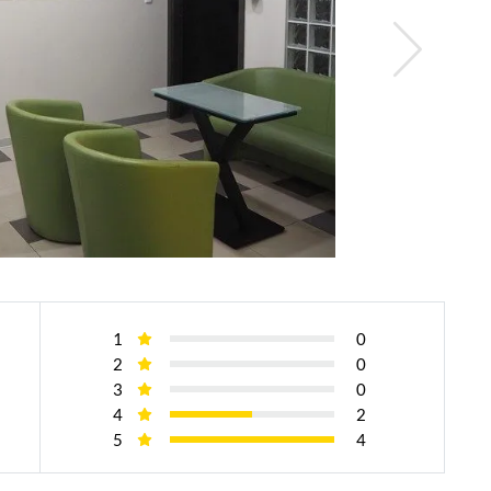
1
0
2
0
3
0
4
2
5
4