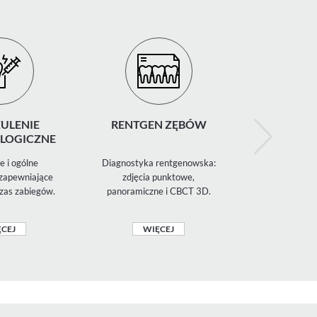
ULENIE
RENTGEN ZĘBÓW
CHIR
LOGICZNE
STOMATO
 i ogólne
Diagnostyka rentgenowska:
Ekstrakcje
 zapewniające
zdjęcia punktowe,
ósemek, zabi
zas zabiegów.
panoramiczne i CBCT 3D.
szczękowo-
CEJ
WIĘCEJ
WIĘ