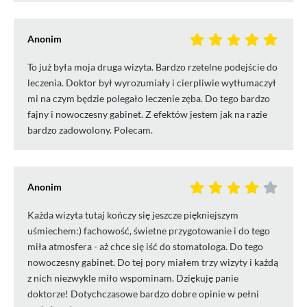
Anonim
To już była moja druga wizyta. Bardzo rzetelne podejście do
leczenia. Doktor był wyrozumiały i cierpliwie wytłumaczył
mi na czym będzie polegało leczenie zęba. Do tego bardzo
fajny i nowoczesny gabinet. Z efektów jestem jak na razie
bardzo zadowolony. Polecam.
Anonim
Każda wizyta tutaj kończy się jeszcze piękniejszym
uśmiechem:) fachowość, świetne przygotowanie i do tego
miła atmosfera - aż chce się iść do stomatologa. Do tego
nowoczesny gabinet. Do tej pory miałem trzy wizyty i każdą
z nich niezwykle miło wspominam. Dziękuję panie
doktorze! Dotychczasowe bardzo dobre opinie w pełni