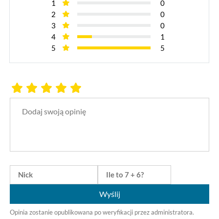
1
0
2
0
3
0
4
1
5
5
Wyślij
Opinia zostanie opublikowana po weryfikacji przez administratora.