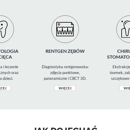
OLOGIA
RENTGEN ZĘBÓW
CHIR
CIĘCA
STOMATO
a i leczenie
Diagnostyka rentgenowska:
Ekstrakcje
znych oraz
zdjęcia punktowe,
ósemek, zabi
u dzieci.
panoramiczne i CBCT 3D.
szczękowo-
CEJ
WIĘCEJ
WIĘ