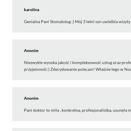
karolina
Genialna Pani Stomatolog :) Mój 3 letni syn uwielbia wizyty
Anonim
Niezwykle wysoka jakość i kompleksowość usług oraz profes
przyjemność:) Zdecydowanie polecam! Właśnie tego w No
Anonim
Pani doktor to miła , konkretna, profesjonalistka, usunęła