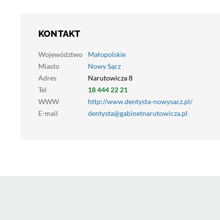
KONTAKT
Województwo
Małopolskie
Miasto
Nowy Sącz
Adres
Narutowicza 8
Tel
18 444 22 21
WWW
http://www.dentysta-nowysacz.pl/
E-mail
dentysta@gabinetnarutowicza.pl