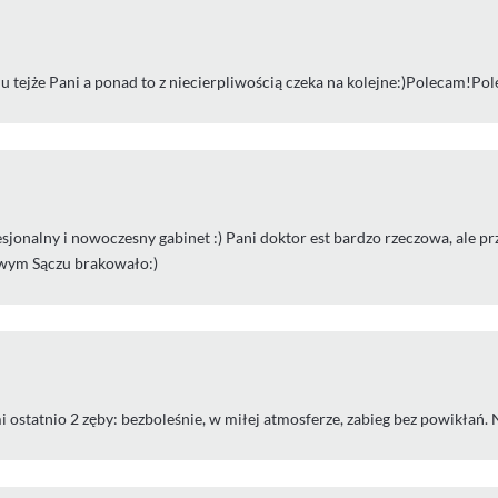
 u tejże Pani a ponad to z niecierpliwością czeka na kolejne:)Polecam!Po
jonalny i nowoczesny gabinet :) Pani doktor est bardzo rzeczowa, ale p
wym Sączu brakowało:)
 mi ostatnio 2 zęby: bezboleśnie, w miłej atmosferze, zabieg bez powikłań