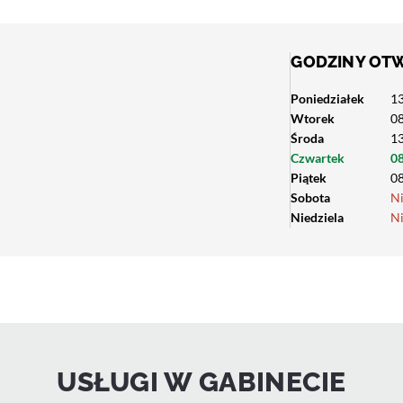
GODZINY OT
Poniedziałek
13
Wtorek
08
Środa
13
Czwartek
08
Piątek
08
Sobota
N
Niedziela
N
USŁUGI W GABINECIE