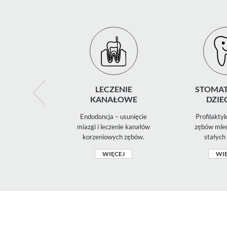
LECZENIE
STOMAT
KANAŁOWE
DZIE
Endodoncja – usunięcie
Profilaktyk
miazgi i leczenie kanałów
zębów mlec
korzeniowych zębów.
stałych 
WIĘCEJ
WIĘ