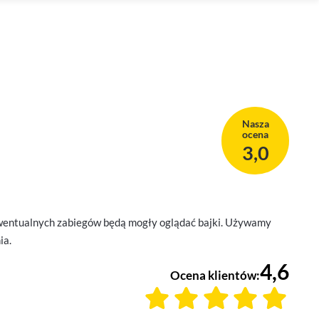
Nasza
ocena
3,0
ewentualnych zabiegów będą mogły oglądać bajki. Używamy
ia.
4,6
Ocena klientów: