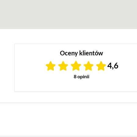
Oceny klientów
4,6
8 opinii