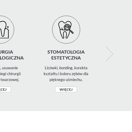
URGIA
STOMATOLOGIA
PROT
LOGICZNA
ESTETYCZNA
, usuwanie
Licówki, bonding, korekta
Korony, mos
egi chirurgii
kształtu i koloru zębów dla
ruchome
twarzowej.
pięknego uśmiechu.
uzupełniające
CEJ
WIĘCEJ
WIĘ