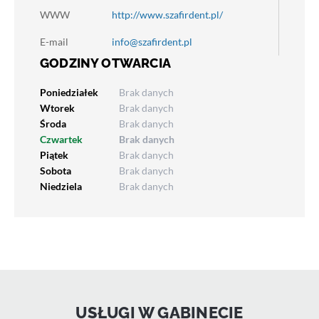
WWW
http://www.szafirdent.pl/
E-mail
info@szafirdent.pl
GODZINY OTWARCIA
Poniedziałek
Brak danych
Wtorek
Brak danych
Środa
Brak danych
Czwartek
Brak danych
Piątek
Brak danych
Sobota
Brak danych
Niedziela
Brak danych
USŁUGI W GABINECIE