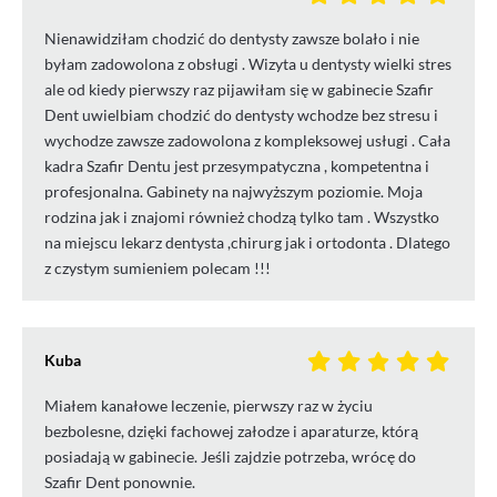
Nienawidziłam chodzić do dentysty zawsze bolało i nie
byłam zadowolona z obsługi . Wizyta u dentysty wielki stres
ale od kiedy pierwszy raz pijawiłam się w gabinecie Szafir
Dent uwielbiam chodzić do dentysty wchodze bez stresu i
wychodze zawsze zadowolona z kompleksowej usługi . Cała
kadra Szafir Dentu jest przesympatyczna , kompetentna i
profesjonalna. Gabinety na najwyższym poziomie. Moja
rodzina jak i znajomi również chodzą tylko tam . Wszystko
na miejscu lekarz dentysta ,chirurg jak i ortodonta . Dlatego
z czystym sumieniem polecam !!!
Kuba
Miałem kanałowe leczenie, pierwszy raz w życiu
bezbolesne, dzięki fachowej załodze i aparaturze, którą
posiadają w gabinecie. Jeśli zajdzie potrzeba, wrócę do
Szafir Dent ponownie.