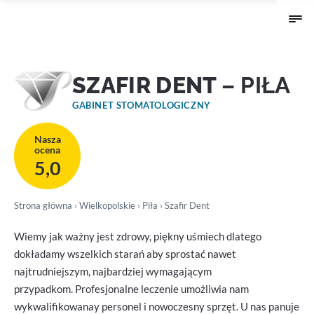
SZAFIR DENT
– PIŁA
GABINET STOMATOLOGICZNY
Nasza
ocena
5,0
Strona główna
›
Wielkopolskie
›
Piła
› Szafir Dent
Wiemy jak ważny jest zdrowy, piękny uśmiech dlatego
dokładamy wszelkich starań aby sprostać nawet
najtrudniejszym, najbardziej wymagającym
przypadkom. Profesjonalne leczenie umożliwia nam
wykwalifikowanay personel i nowoczesny sprzęt. U nas panuje