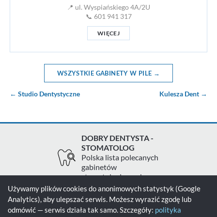
📍 ul. Wyspiańskiego 4A/2U
📞 601 941 317
WIĘCEJ
WSZYSTKIE GABINETY W PILE →
← Studio Dentystyczne
Kulesza Dent →
DOBRY DENTYSTA -
STOMATOLOG
Polska lista polecanych
gabinetów
stomatologicznych
Używamy plików cookies do anonimowych statystyk (Google
Analytics), aby ulepszać serwis. Możesz wyrazić zgodę lub
Zgłoś gabinet
Kontakt
Polityka prywatności
odmówić — serwis działa tak samo. Szczegóły:
polityka