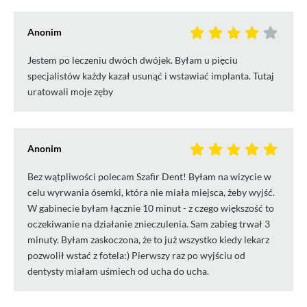
Anonim
Jestem po leczeniu dwóch dwójek. Byłam u pięciu
specjalistów każdy kazał usunąć i wstawiać implanta. Tutaj
uratowali moje zęby
Anonim
Bez wątpliwości polecam Szafir Dent! Byłam na wizycie w
celu wyrwania ósemki, która nie miała miejsca, żeby wyjść.
W gabinecie byłam łącznie 10 minut - z czego większość to
oczekiwanie na działanie znieczulenia. Sam zabieg trwał 3
minuty. Byłam zaskoczona, że to już wszystko kiedy lekarz
pozwolił wstać z fotela:) Pierwszy raz po wyjściu od
dentysty miałam uśmiech od ucha do ucha.