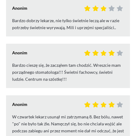
Anonim
Bardzo dobrzy lekarze, nie tylko świetnie leczą ale w razie
potrzeby świetnie wyrywają. Mili i uprzejmi specjaliści..
Anonim
Bardzo cieszę się, że zacząłem tam chodzić. Wreszcie mam
porządnego stomatologa!!! Świetni fachowcy, świetni
ludzie. Centrum na szóstkę!!!
Anonim
W czwartek lekarz usunął mi zatrzymaną 8. Bez bólu, nawet
"po" nie było tak źle. Namęczył się, bo nie chciała wyjść ale
podczas zabiegu ani przez moment nie dał mi odczuć, że jest