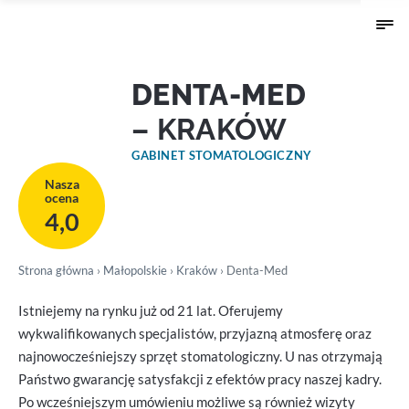
DENTA-MED
– KRAKÓW
GABINET STOMATOLOGICZNY
Nasza
ocena
4,0
Strona główna
›
Małopolskie
›
Kraków
› Denta-Med
Istniejemy na rynku już od 21 lat. Oferujemy
wykwalifikowanych specjalistów, przyjazną atmosferę oraz
najnowocześniejszy sprzęt stomatologiczny. U nas otrzymają
Państwo gwarancję satysfakcji z efektów pracy naszej kadry.
Po wcześniejszym umówieniu możliwe są również wizyty