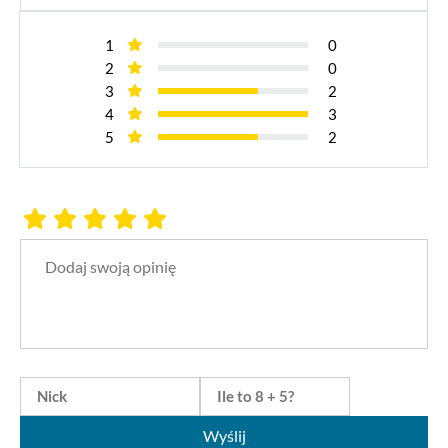
1
0
2
0
3
2
4
3
5
2
Wyślij