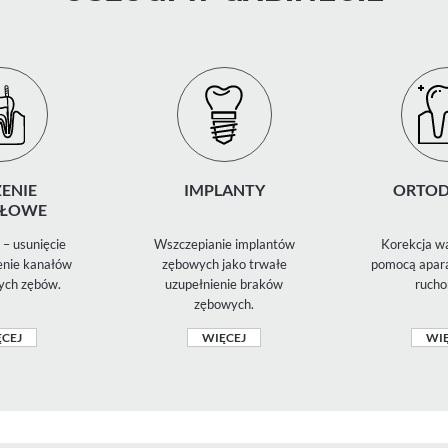
ENIE
IMPLANTY
ORTOD
ŁOWE
– usunięcie
Wszczepianie implantów
Korekcja wa
zenie kanałów
zębowych jako trwałe
pomocą apara
ych zębów.
uzupełnienie braków
rucho
zębowych.
CEJ
WIĘCEJ
WIĘ