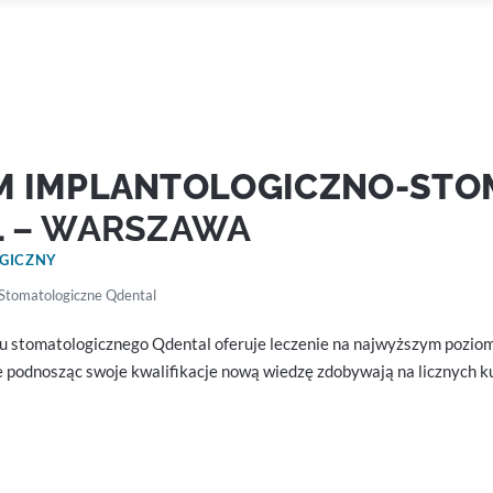
M IMPLANTOLOGICZNO-STO
L
– WARSZAWA
OGICZNY
Stomatologiczne Qdental
tomatologicznego Qdental oferuje leczenie na najwyższym poziomie
odnosząc swoje kwalifikacje nową wiedzę zdobywają na licznych ku