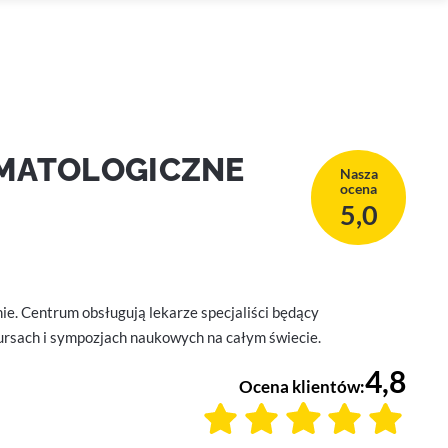
MATOLOGICZNE
Nasza
ocena
5,0
. Centrum obsługują lekarze specjaliści będący
rsach i sympozjach naukowych na całym świecie.
4,8
Ocena klientów: