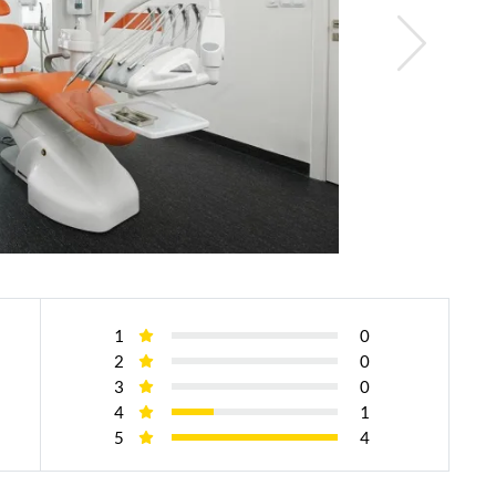
1
0
2
0
3
0
4
1
5
4