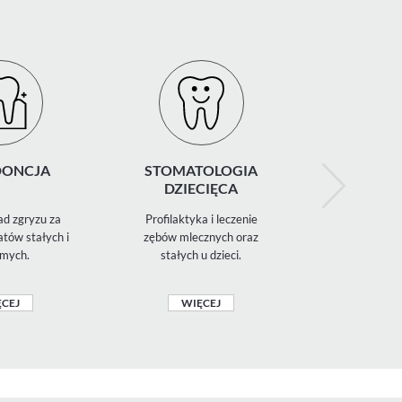
ONCJA
STOMATOLOGIA
RENTGE
DZIECIĘCA
d zgryzu za
Profilaktyka i leczenie
Diagnostyka 
tów stałych i
zębów mlecznych oraz
zdjęcia 
mych.
stałych u dzieci.
panoramiczn
CEJ
WIĘCEJ
WIĘ