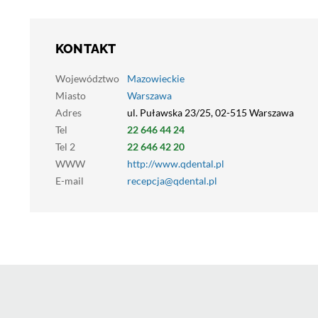
KONTAKT
Województwo
Mazowieckie
Miasto
Warszawa
Adres
ul. Puławska 23/25, 02-515 Warszawa
Tel
22 646 44 24
Tel 2
22 646 42 20
WWW
http://www.qdental.pl
E-mail
recepcja@qdental.pl