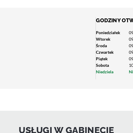
GODZINY OT
Poniedziałek
09
Wtorek
09
Środa
09
Czwartek
09
Piątek
09
Sobota
10
Niedziela
N
USŁUGI W GABINECIE