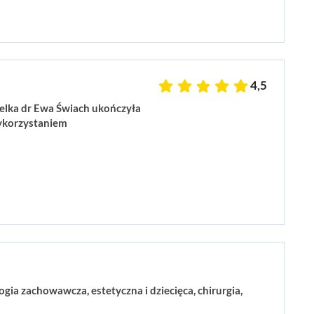
4,5
ielka dr Ewa Świach ukończyła
wykorzystaniem
ia zachowawcza, estetyczna i dziecięca, chirurgia,