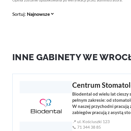
Opinia zostanie opublikowana po weryfikacji przez administratora.
Sortuj:
INNE GABINETY WE WROC
Centrum Stomatol
Biodental od wielu lat cieszy
pełnym zakresie: od stomatolo
W naszej przychodni pracują z
zabiegów pracują z asystą sto
📍 ul. Kościuszki 123
📞 71 344 38 85