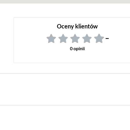
Oceny klientów
–
0 opinii