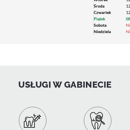
Środa
12
Czwartek
12
Piątek
08
Sobota
N
Niedziela
N
USŁUGI W GABINECIE