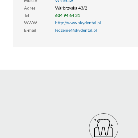
Miasto
Wrocław
Adres
Wałbrzyska 43/2
Tel
604 94 64 31
WWW
http://www.skydental.pl
E-mail
leczenie@skydental.pl