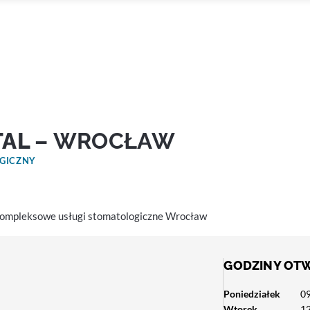
TAL
– WROCŁAW
OGICZNY
 kompleksowe usługi stomatologiczne Wrocław
GODZINY OT
Poniedziałek
09
Wtorek
12