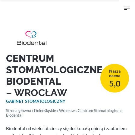
CENTRUM
STOMATOLOGICZNE
Nasza
ocena
BIODENTAL
5,0
– WROCŁAW
GABINET STOMATOLOGICZNY
Strona główna
›
Dolnośląskie
›
Wrocław
› Centrum Stomatologiczne
Biodental
Biodental od wielu lat cieszy się doskonałą opinią i zaufaniem