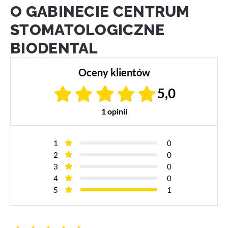
O GABINECIE CENTRUM
STOMATOLOGICZNE
BIODENTAL
Oceny klientów
5,0
1 opinii
1
0
2
0
3
0
4
0
5
1