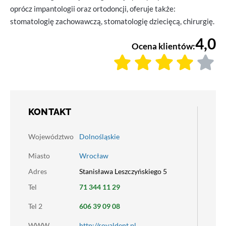
oprócz impantologii oraz ortodoncji, oferuje także:
stomatologię zachowawczą, stomatologię dziecięcą, chirurgię.
4,0
Ocena klientów:
KONTAKT
Województwo
Dolnośląskie
Miasto
Wrocław
Adres
Stanisława Leszczyńskiego 5
Tel
71 344 11 29
Tel 2
606 39 09 08
WWW
http://royaldent.pl