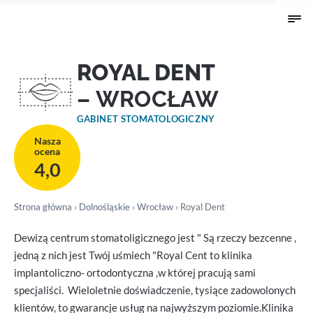
ROYAL DENT
– WROCŁAW
GABINET STOMATOLOGICZNY
Nasza
ocena
4,0
Strona główna
›
Dolnośląskie
›
Wrocław
› Royal Dent
Dewizą centrum stomatoligicznego jest " Są rzeczy bezcenne ,
jedną z nich jest Twój uśmiech "Royal Cent to klinika
implantoliczno- ortodontyczna ,w której pracują sami
specjaliści. Wieloletnie doświadczenie, tysiące zadowolonych
klientów, to gwarancje usług na najwyższym poziomie.Klinika