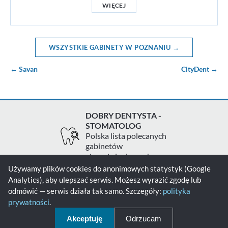
WIĘCEJ
WSZYSTKIE GABINETY W POZNANIU →
← Savan
CityDent →
DOBRY DENTYSTA -
STOMATOLOG
Polska lista polecanych
gabinetów
stomatologicznych
Używamy plików cookies do anonimowych statystyk (Google
Analytics), aby ulepszać serwis. Możesz wyrazić zgodę lub
Zgłoś gabinet
Kontakt
Polityka prywatności
odmówić — serwis działa tak samo. Szczegóły:
polityka
prywatności
.
Polityka cookies
Akceptuję
Odrzucam
© 2026 - Dobry Dentysta - Stomatolog - Wszelkie prawa zastrzeżone