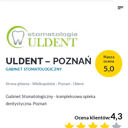
Nasza
ULDENT
– POZNAŃ
ocena
5,0
GABINET STOMATOLOGICZNY
Strona główna
›
Wielkopolskie
›
Poznań
› Uldent
Gabinet Stomatologiczny - kompleksowa opieka
dentystyczna. Poznań
4,3
Ocena klientów: