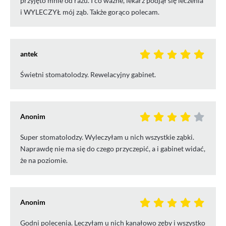
przyjęto mnie od razu. I co ważne, lekarz podjął się leczenia
i WYLECZYŁ mój ząb. Także gorąco polecam.
antek
Świetni stomatolodzy. Rewelacyjny gabinet.
Anonim
Super stomatolodzy. Wyleczyłam u nich wszystkie ząbki.
Naprawdę nie ma się do czego przyczepić, a i gabinet widać,
że na poziomie.
Anonim
Godni polecenia. Leczyłam u nich kanałowo zęby i wszystko