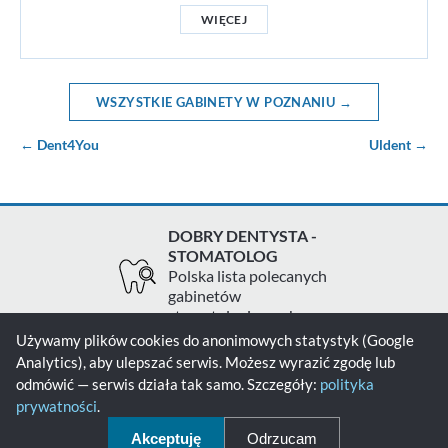
WIĘCEJ
WSZYSTKIE GABINETY W POZNANIU →
← Dent4You
Uldent →
DOBRY DENTYSTA -
STOMATOLOG
Polska lista polecanych
gabinetów
stomatologicznych
Używamy plików cookies do anonimowych statystyk (Google
Analytics), aby ulepszać serwis. Możesz wyrazić zgodę lub
Zgłoś gabinet
Kontakt
Polityka prywatności
odmówić — serwis działa tak samo. Szczegóły:
polityka
prywatności
.
Polityka cookies
Akceptuję
Odrzucam