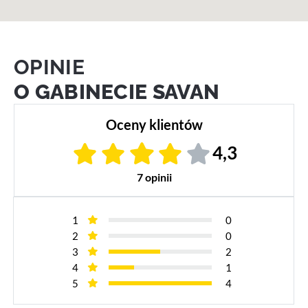
OPINIE
O GABINECIE SAVAN
Oceny klientów
4,3
7 opinii
1
0
2
0
3
2
4
1
5
4