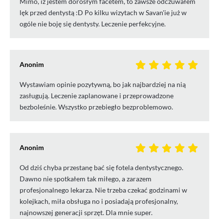
Mimo, iż jestem dorosłym facetem, to zawsze odczuwałem
lęk przed dentystą :D Po kilku wizytach w Savan'ie już w
ogóle nie boję się dentysty. Leczenie perfekcyjne.
Anonim
Wystawiam opinie pozytywną, bo jak najbardziej na nią
zasługują. Leczenie zaplanowane i przeprowadzone
bezboleśnie. Wszystko przebiegło bezproblemowo.
Anonim
Od dziś chyba przestanę bać się fotela dentystycznego.
Dawno nie spotkałem tak miłego, a zarazem
profesjonalnego lekarza. Nie trzeba czekać godzinami w
kolejkach, miła obsługa no i posiadają profesjonalny,
najnowszej generacji sprzęt. Dla mnie super.