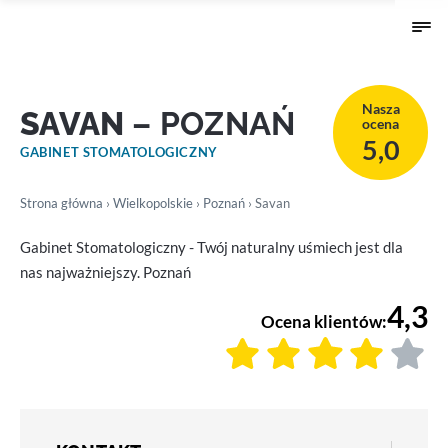
Nasza
SAVAN
– POZNAŃ
ocena
5,0
GABINET STOMATOLOGICZNY
Strona główna
›
Wielkopolskie
›
Poznań
› Savan
Gabinet Stomatologiczny - Twój naturalny uśmiech jest dla
nas najważniejszy. Poznań
4,3
Ocena klientów: