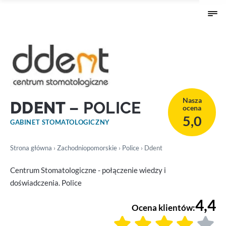
Nasza
DDENT
– POLICE
ocena
5,0
GABINET STOMATOLOGICZNY
Strona główna
›
Zachodniopomorskie
›
Police
› Ddent
Centrum Stomatologiczne - połączenie wiedzy i
doświadczenia. Police
4,4
Ocena klientów: