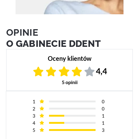
OPINIE
O GABINECIE DDENT
Oceny klientów
4,4
5 opinii
1
0
2
0
3
1
4
1
5
3