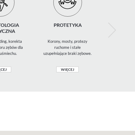
OLOGIA
PROTETYKA
WYBIELAN
YCZNA
ding, korekta
Korony, mosty, protezy
Profesjonaln
loru zębów dla
ruchome i stałe
gabinetowe 
uśmiechu.
uzupełniające braki zębowe.
dla jaśniejsz
CEJ
WIĘCEJ
WIĘ