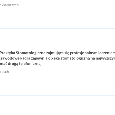
09 Wałbrzych
 Praktyka Stomatologiczna zajmująca się profesjonalnym leczeni
e zawodowe kadra zapewnia opiekę stomatologiczną na najwyższym
onać drogą telefoniczną.
brzych