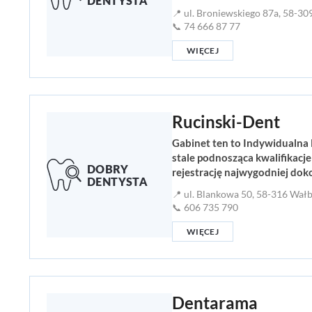
📍 ul. Broniewskiego 87a, 58-3
📞 74 666 87 77
WIĘCEJ
Rucinski-Dent
Gabinet ten to Indywidualna
stale podnosząca kwalifikacj
rejestrację najwygodniej dok
📍 ul. Blankowa 50, 58-316 Wał
📞 606 735 790
WIĘCEJ
Dentarama