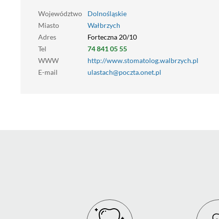
Województwo
Dolnośląskie
Miasto
Wałbrzych
Adres
Forteczna 20/10
Tel
74 841 05 55
WWW
http://www.stomatolog.walbrzych.pl
E-mail
ulastach@poczta.onet.pl