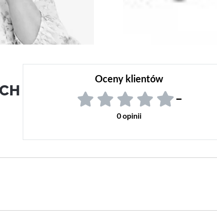
Oceny klientów
ACH
–
0 opinii