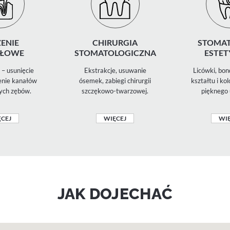
ENIE
CHIRURGIA
STOMAT
ŁOWE
STOMATOLOGICZNA
ESTET
– usunięcie
Ekstrakcje, usuwanie
Licówki, bon
zenie kanałów
ósemek, zabiegi chirurgii
kształtu i ko
ych zębów.
szczękowo-twarzowej.
pięknego 
CEJ
WIĘCEJ
WIĘ
JAK DOJECHAĆ