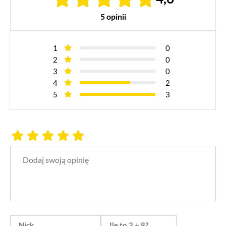
5 opinii
1
0
2
0
3
0
4
2
5
3