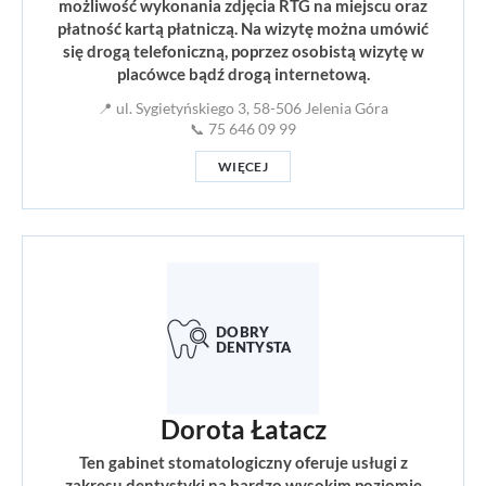
możliwość wykonania zdjęcia RTG na miejscu oraz
płatność kartą płatniczą. Na wizytę można umówić
się drogą telefoniczną, poprzez osobistą wizytę w
placówce bądź drogą internetową.
📍 ul. Sygietyńskiego 3, 58-506 Jelenia Góra
📞 75 646 09 99
WIĘCEJ
Dorota Łatacz
Ten gabinet stomatologiczny oferuje usługi z
zakresu dentystyki na bardzo wysokim poziomie