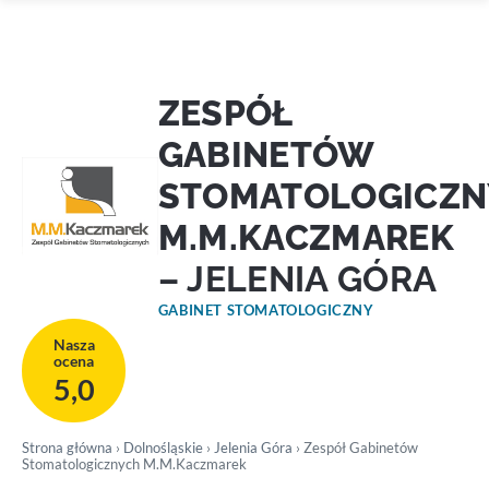
ZESPÓŁ
GABINETÓW
STOMATOLOGICZ
M.M.KACZMAREK
– JELENIA GÓRA
GABINET STOMATOLOGICZNY
Nasza
ocena
5,0
Strona główna
›
Dolnośląskie
›
Jelenia Góra
› Zespół Gabinetów
Stomatologicznych M.M.Kaczmarek