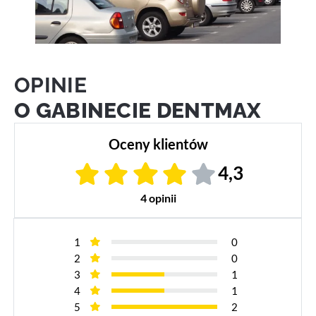
OPINIE
O GABINECIE DENTMAX
Oceny klientów
4,3
4 opinii
1
0
2
0
3
1
4
1
5
2