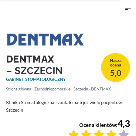
DENTMAX
Nasza
ocena
– SZCZECIN
5,0
GABINET STOMATOLOGICZNY
Strona główna
›
Zachodniopomorskie
›
Szczecin
› DENTMAX
Klinika Stomatologiczna - zaufało nam już wielu pacjentów.
Szczecin
4,3
Ocena klientów: