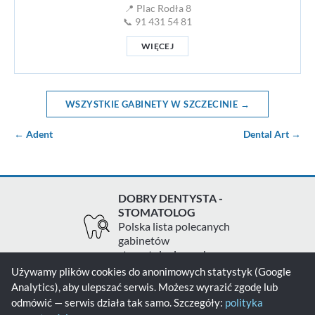
📍 Plac Rodła 8
📞 91 431 54 81
WIĘCEJ
WSZYSTKIE GABINETY W SZCZECINIE →
← Adent
Dental Art →
DOBRY DENTYSTA -
STOMATOLOG
Polska lista polecanych
gabinetów
stomatologicznych
Używamy plików cookies do anonimowych statystyk (Google
Analytics), aby ulepszać serwis. Możesz wyrazić zgodę lub
Zgłoś gabinet
Kontakt
Polityka prywatności
odmówić — serwis działa tak samo. Szczegóły:
polityka