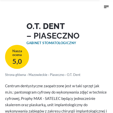
O.T. DENT
– PIASECZNO
GABINET STOMATOLOGICZNY
Nasza
ocena
5,0
Strona główna
›
Mazowieckie
›
Piaseczno
› O.T. Dent
Centrum dentystyczne zaopatrzone jest w taki sprzęt jak
m.in.: pantonogram cyfrowy do wykonywania zdjęć w technice
cyfrowej, Prophy MAX - SATELEC będący jednocześnie
skalerem oraz piaskarką, unit implantologiczny do
wykonywania zabiegów z zakresu chirurgii implantologicznej i