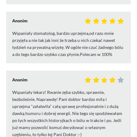
Anonim
Wspaniały stomatolog, bardzo uprzejma,od razu mnie
przyjęła a nie tak jak inni że trzeba u nich czekać nawet
tydzień na prywatną wizytę. W ogóle nie czuć żadnego bólu
a do tego bardzo szybko czas płynie.Polecam w 100%
Anonim
Wspaniały lekarz! Rwanie zęba szybko, sprawnie,
bezboleśnie. Naprawdę! Pani doktor bardzo miła i
uprzejma "załatwiła" całą sprawę profesjonalnie i z dużą
dawką humoru i dobrej energii. Nie tego się spodziewałam
po tych wszystkich historyjkach o bólu w trakcie i po. Jeśli
już mamy pozwolić komuś decydować o własnym
uzębieniu, to tylko tej Pani Doktor ;-)