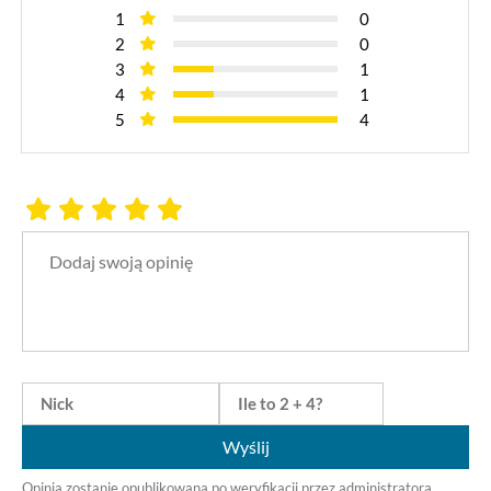
1
0
2
0
3
1
4
1
5
4
Wyślij
Opinia zostanie opublikowana po weryfikacji przez administratora.