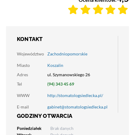
KONTAKT
Województwo
Zachodniopomorskie
Miasto
Koszalin
Adres
ul. Szymanowskiego 26
Tel
(94) 343 45 69
WWW
http://stomatologsiedlecka.pl/
E-mail
gabinet@stomatologsiedlecka.pl
GODZINY OTWARCIA
Poniedziałek
Brak danych
Wtorek
Brak danych