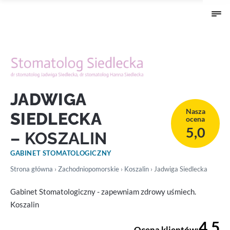
JADWIGA
Nasza
SIEDLECKA
ocena
5,0
– KOSZALIN
GABINET STOMATOLOGICZNY
Strona główna
›
Zachodniopomorskie
›
Koszalin
› Jadwiga Siedlecka
Gabinet Stomatologiczny - zapewniam zdrowy uśmiech.
Koszalin
4,5
Ocena klientów: