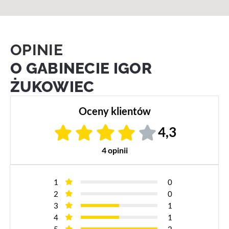
OPINIE
O GABINECIE IGOR
ŻUKOWIEC
Oceny klientów
4,3
4 opinii
1
0
2
0
3
1
4
1
5
2