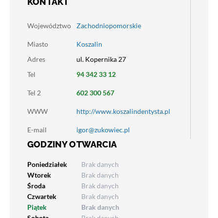
KONTAKT
Województwo
Zachodniopomorskie
Miasto
Koszalin
Adres
ul. Kopernika 27
Tel
94 342 33 12
Tel 2
602 300 567
WWW
http://www.koszalindentysta.pl
E-mail
igor@zukowiec.pl
GODZINY OTWARCIA
Poniedziałek
Brak danych
Wtorek
Brak danych
Środa
Brak danych
Czwartek
Brak danych
Piątek
Brak danych
Sobota
Brak danych