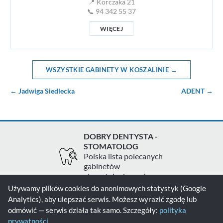
📍 Korczaka 21
📞 94 342 55 37
WIĘCEJ
WSZYSTKIE GABINETY W KOSZALINIE →
← Jadwiga Siedlecka
ADENT →
DOBRY DENTYSTA -
STOMATOLOG
Polska lista polecanych
gabinetów
stomatologicznych
Używamy plików cookies do anonimowych statystyk (Google
Analytics), aby ulepszać serwis. Możesz wyrazić zgodę lub
Zgłoś gabinet
Kontakt
Polityka prywatności
odmówić — serwis działa tak samo. Szczegóły:
polityka
prywatności
.