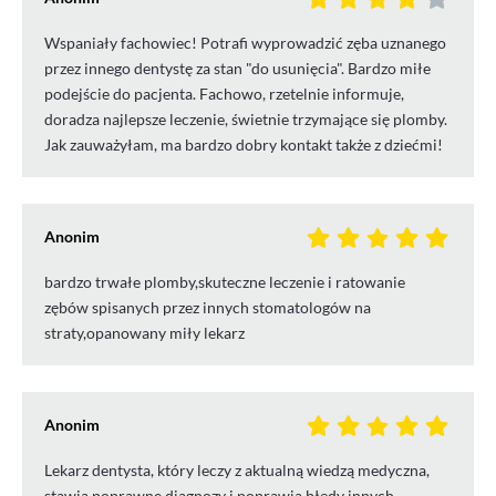
Wspaniały fachowiec! Potrafi wyprowadzić zęba uznanego
przez innego dentystę za stan "do usunięcia". Bardzo miłe
podejście do pacjenta. Fachowo, rzetelnie informuje,
doradza najlepsze leczenie, świetnie trzymające się plomby.
Jak zauważyłam, ma bardzo dobry kontakt także z dziećmi!
Anonim
bardzo trwałe plomby,skuteczne leczenie i ratowanie
zębów spisanych przez innych stomatologów na
straty,opanowany miły lekarz
Anonim
Lekarz dentysta, który leczy z aktualną wiedzą medyczna,
stawia poprawne diagnozy i poprawia błędy innych