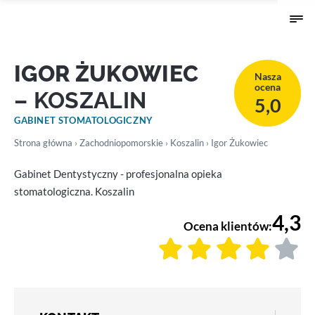
IGOR ŻUKOWIEC
Nasza
ocena
– KOSZALIN
5,0
GABINET STOMATOLOGICZNY
Strona główna
›
Zachodniopomorskie
›
Koszalin
› Igor Żukowiec
Gabinet Dentystyczny - profesjonalna opieka
stomatologiczna. Koszalin
4,3
Ocena klientów: