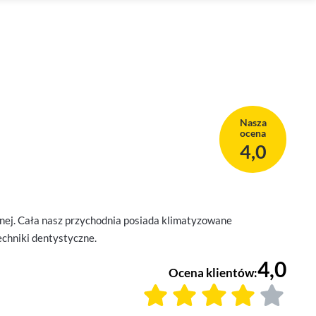
Nasza
ocena
4,0
tnej. Cała nasz przychodnia posiada klimatyzowane
echniki dentystyczne.
4,0
Ocena klientów: