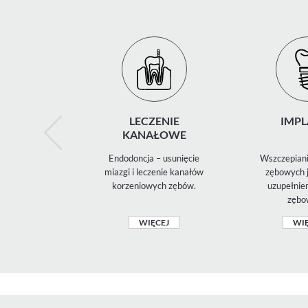
LECZENIE
IMPL
KANAŁOWE
Endodoncja – usunięcie
Wszczepiani
miazgi i leczenie kanałów
zębowych j
korzeniowych zębów.
uzupełnie
zębo
WIĘCEJ
WIĘ