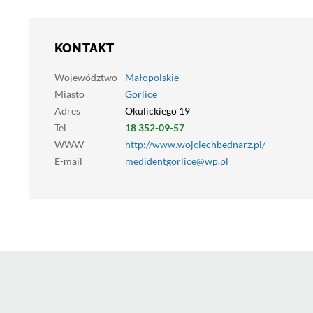
KONTAKT
Województwo
Małopolskie
Miasto
Gorlice
Adres
Okulickiego 19
Tel
18 352-09-57
WWW
http://www.wojciechbednarz.pl/
E-mail
medidentgorlice@wp.pl