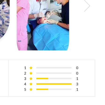
1
0
2
0
3
1
4
3
5
1