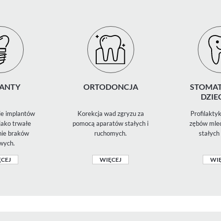
ANTY
ORTODONCJA
STOMAT
DZIE
e implantów
Korekcja wad zgryzu za
Profilaktyk
ako trwałe
pomocą aparatów stałych i
zębów mlec
nie braków
ruchomych.
stałych 
wych.
CEJ
WIĘCEJ
WIĘ