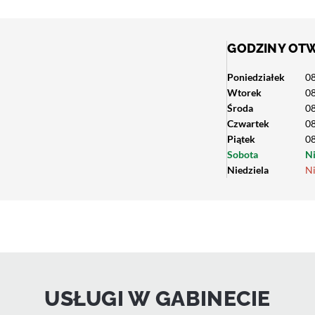
GODZINY OT
Poniedziałek
08
Wtorek
08
Środa
08
Czwartek
08
Piątek
08
Sobota
N
Niedziela
N
USŁUGI W GABINECIE