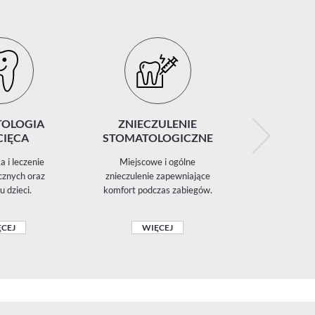
OLOGIA
ZNIECZULENIE
STOMAT
CIĘCA
STOMATOLOGICZNE
ESTET
a i leczenie
Miejscowe i ogólne
Licówki, bon
znych oraz
znieczulenie zapewniające
kształtu i ko
u dzieci.
komfort podczas zabiegów.
pięknego 
CEJ
WIĘCEJ
WIĘ