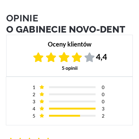
OPINIE
O GABINECIE NOVO-DENT
Oceny klientów
4,4
5 opinii
1
0
2
0
3
0
4
3
5
2