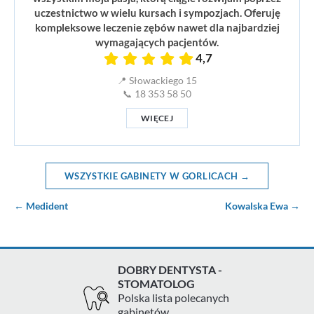
uczestnictwo w wielu kursach i sympozjach. Oferuję
kompleksowe leczenie zębów nawet dla najbardziej
wymagających pacjentów.
4,7
📍 Słowackiego 15
📞 18 353 58 50
WIĘCEJ
WSZYSTKIE GABINETY W GORLICACH →
← Medident
Kowalska Ewa →
DOBRY DENTYSTA -
STOMATOLOG
Polska lista polecanych
gabinetów