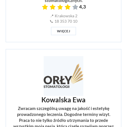
stomatologicznych.
4,3
📍 Krakowska 2
📞 18 353 70 10
WIĘCEJ
Kowalska Ewa
Zwracam szczególną uwagę na jakość i estetykę
prowadzonego leczenia. Dogodne terminy wizyt.
Praca to nie tylko źródło utrzymania to przede
wszystkim moja pasja, którą ciągle rozwijam poprzez