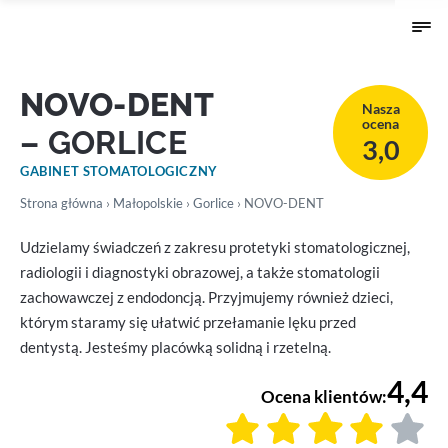
NOVO-DENT
Nasza
ocena
– GORLICE
3,0
GABINET STOMATOLOGICZNY
Strona główna
›
Małopolskie
›
Gorlice
› NOVO-DENT
Udzielamy świadczeń z zakresu protetyki stomatologicznej,
radiologii i diagnostyki obrazowej, a także stomatologii
zachowawczej z endodoncją. Przyjmujemy również dzieci,
którym staramy się ułatwić przełamanie lęku przed
dentystą. Jesteśmy placówką solidną i rzetelną.
4,4
Ocena klientów: