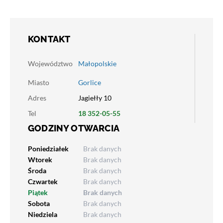
KONTAKT
Województwo
Małopolskie
Miasto
Gorlice
Adres
Jagiełły 10
Tel
18 352-05-55
GODZINY OTWARCIA
Poniedziałek
Brak danych
Wtorek
Brak danych
Środa
Brak danych
Czwartek
Brak danych
Piątek
Brak danych
Sobota
Brak danych
Niedziela
Brak danych