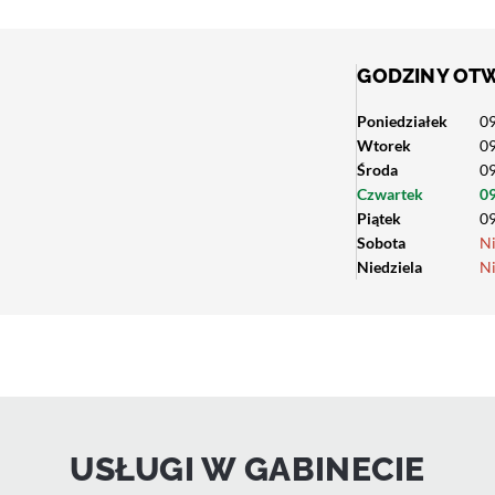
GODZINY OT
Poniedziałek
09
Wtorek
09
Środa
09
Czwartek
09
Piątek
09
Sobota
N
Niedziela
N
USŁUGI W GABINECIE