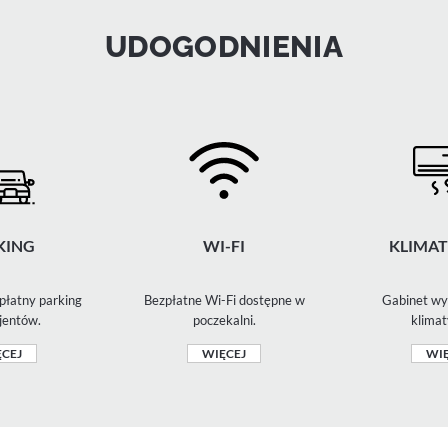
UDOGODNIENIA
KING
WI-FI
KLIMAT
płatny parking
Bezpłatne Wi-Fi dostępne w
Gabinet wy
jentów.
poczekalni.
klimat
CEJ
WIĘCEJ
WIĘ