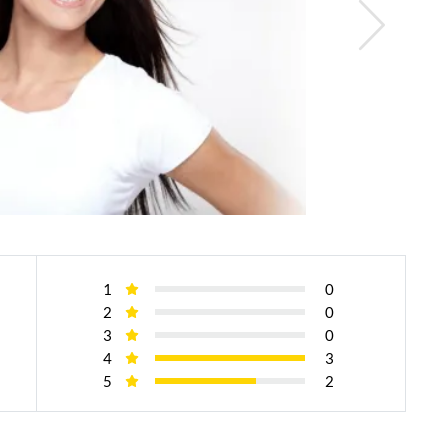
1
0
2
0
3
0
4
3
5
2