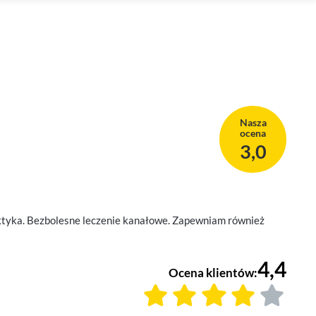
Nasza
ocena
3,0
laktyka. Bezbolesne leczenie kanałowe. Zapewniam również
4,4
Ocena klientów: