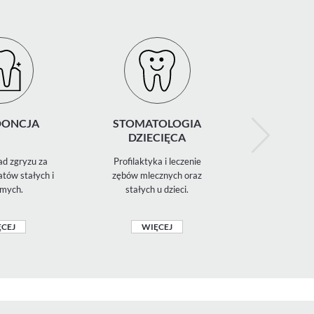
ONCJA
STOMATOLOGIA
RENTGE
DZIECIĘCA
d zgryzu za
Profilaktyka i leczenie
Diagnostyka 
tów stałych i
zębów mlecznych oraz
zdjęcia 
mych.
stałych u dzieci.
panoramiczn
CEJ
WIĘCEJ
WIĘ