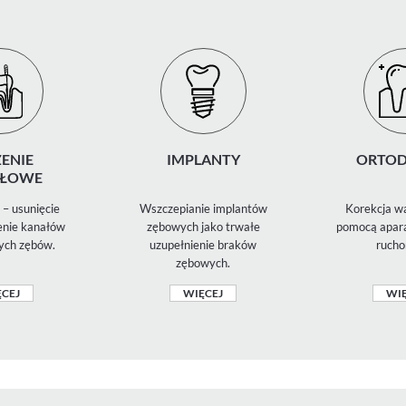
ENIE
IMPLANTY
ORTOD
ŁOWE
– usunięcie
Wszczepianie implantów
Korekcja wa
zenie kanałów
zębowych jako trwałe
pomocą apara
ych zębów.
uzupełnienie braków
rucho
zębowych.
CEJ
WIĘCEJ
WIĘ