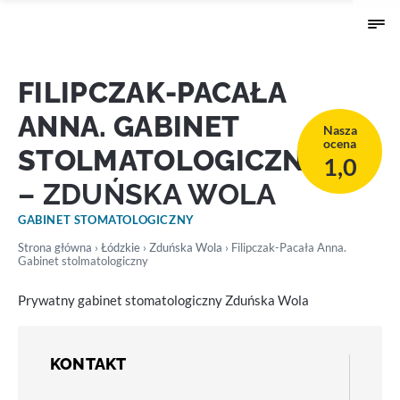
FILIPCZAK-PACAŁA
ANNA. GABINET
Nasza
ocena
STOLMATOLOGICZNY
1,0
– ZDUŃSKA WOLA
GABINET STOMATOLOGICZNY
Strona główna
›
Łódzkie
›
Zduńska Wola
› Filipczak-Pacała Anna.
Gabinet stolmatologiczny
Prywatny gabinet stomatologiczny Zduńska Wola
KONTAKT