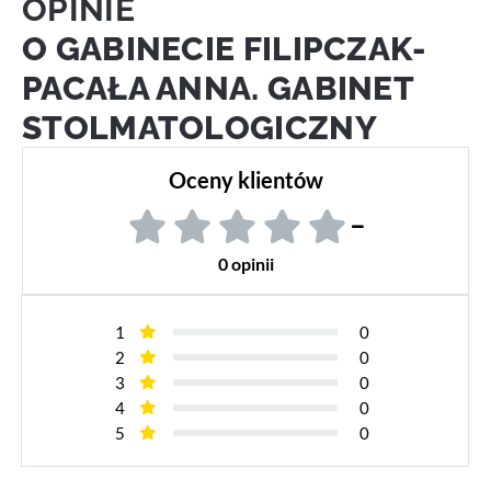
OPINIE
O GABINECIE FILIPCZAK-
PACAŁA ANNA. GABINET
STOLMATOLOGICZNY
Oceny klientów
–
0 opinii
1
0
2
0
3
0
4
0
5
0