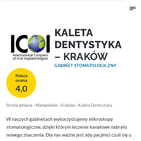
KALETA
DENTYSTYKA
– KRAKÓW
GABINET STOMATOLOGICZNY
Nasza
ocena
4,0
Strona główna
›
Małopolskie
›
Kraków
› Kaleta Dentystyka
W naszych gabinetach wykorzystujemy mikroskopy
stomatologiczne, dzięki którym leczenie kanałowe nabrało
nowego znaczenia. Dla nas ważne jest aby pacjenci czuli się u