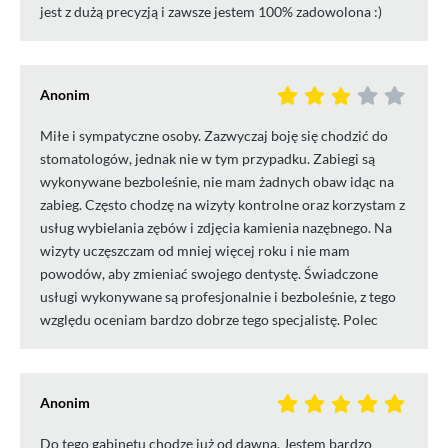
jest z dużą precyzją i zawsze jestem 100% zadowolona :)
Anonim
Miłe i sympatyczne osoby. Zazwyczaj boję się chodzić do
stomatologów, jednak nie w tym przypadku. Zabiegi są
wykonywane bezboleśnie, nie mam żadnych obaw idąc na
zabieg. Często chodzę na wizyty kontrolne oraz korzystam z
usług wybielania zębów i zdjęcia kamienia nazębnego. Na
wizyty uczęszczam od mniej więcej roku i nie mam
powodów, aby zmieniać swojego dentystę. Świadczone
usługi wykonywane są profesjonalnie i bezboleśnie, z tego
względu oceniam bardzo dobrze tego specjalistę. Polec
Anonim
Do tego gabinetu chodzę już od dawna. Jestem bardzo