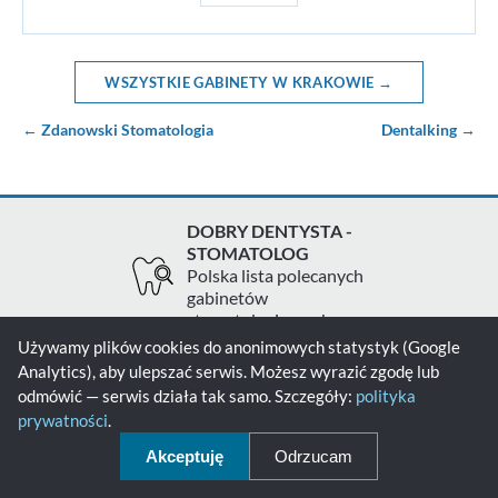
WSZYSTKIE GABINETY W KRAKOWIE →
← Zdanowski Stomatologia
Dentalking →
DOBRY DENTYSTA -
STOMATOLOG
Polska lista polecanych
gabinetów
stomatologicznych
Używamy plików cookies do anonimowych statystyk (Google
Analytics), aby ulepszać serwis. Możesz wyrazić zgodę lub
Zgłoś gabinet
Kontakt
Polityka prywatności
odmówić — serwis działa tak samo. Szczegóły:
polityka
prywatności
.
Polityka cookies
Akceptuję
Odrzucam
© 2026 - Dobry Dentysta - Stomatolog - Wszelkie prawa zastrzeżone