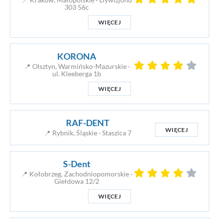
📍 Kraków, Małopolskie · Dywizjonu
303 56c
WIĘCEJ
KORONA
📍 Olsztyn, Warmińsko-Mazurskie ·
ul. Kleeberga 1b
WIĘCEJ
RAF-DENT
WIĘCEJ
📍 Rybnik, Śląskie · Staszica 7
S-Dent
📍 Kołobrzeg, Zachodniopomorskie ·
Giełdowa 12/2
WIĘCEJ