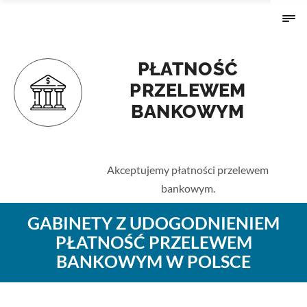
PŁATNOŚĆ
PRZELEWEM
BANKOWYM
Strona główna
›
Udogodnienia
› Płatność przelewem
bankowym
Akceptujemy płatności przelewem
bankowym.
GABINETY Z UDOGODNIENIEM
PŁATNOŚĆ PRZELEWEM
BANKOWYM W POLSCE