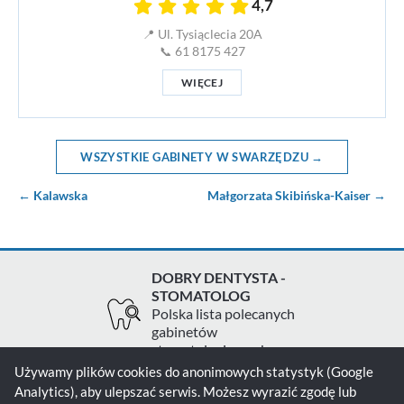
4,7
📍 Ul. Tysiąclecia 20A
📞 61 8175 427
WIĘCEJ
WSZYSTKIE GABINETY W SWARZĘDZU →
← Kalawska
Małgorzata Skibińska-Kaiser →
DOBRY DENTYSTA -
STOMATOLOG
Polska lista polecanych
gabinetów
stomatologicznych
Używamy plików cookies do anonimowych statystyk (Google
Analytics), aby ulepszać serwis. Możesz wyrazić zgodę lub