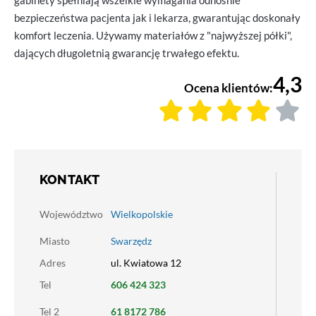
gabinety spełniają wszelkie wymagania odnośnie
bezpieczeństwa pacjenta jak i lekarza, gwarantując doskonały
komfort leczenia. Używamy materiałów z "najwyższej półki",
dających długoletnią gwarancję trwałego efektu.
4,3
Ocena klientów:
KONTAKT
Województwo
Wielkopolskie
Miasto
Swarzędz
Adres
ul. Kwiatowa 12
Tel
606 424 323
Tel 2
61 8172 786