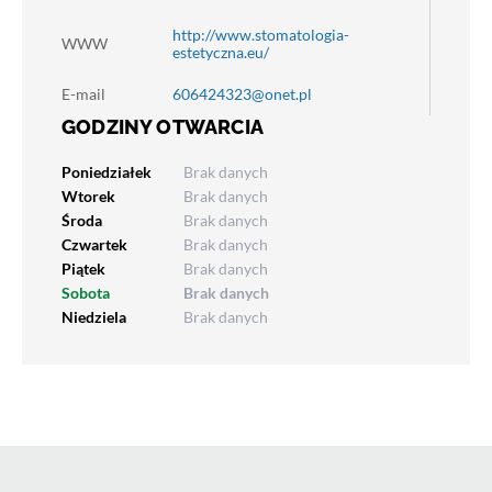
http://www.stomatologia-
WWW
estetyczna.eu/
E-mail
606424323@onet.pl
GODZINY OTWARCIA
Poniedziałek
Brak danych
Wtorek
Brak danych
Środa
Brak danych
Czwartek
Brak danych
Piątek
Brak danych
Sobota
Brak danych
Niedziela
Brak danych