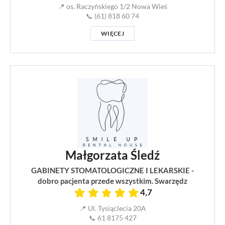
📍 os. Raczyńskiego 1/2 Nowa Wieś
📞 (61) 818 60 74
WIĘCEJ
Małgorzata Śledź
GABINETY STOMATOLOGICZNE I LEKARSKIE -
dobro pacjenta przede wszystkim. Swarzędz
4,7
📍 Ul. Tysiąclecia 20A
📞 61 8175 427