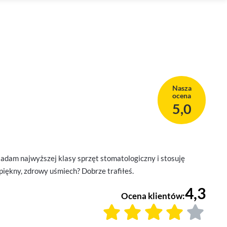
Nasza
ocena
5,0
dam najwyższej klasy sprzęt stomatologiczny i stosuję
piękny, zdrowy uśmiech? Dobrze trafiłeś.
4,3
Ocena klientów: