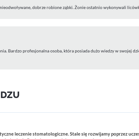
 nieodwoływane, dobrze robione ząbki. Żonie ostatnio wykonywali licówk
żenia. Bardzo profesjonalna osoba, która posiada dużo wiedzy w swojej 
ĘDZU
czne leczenie stomatologiczne. Stale się rozwijamy poprzez ucze