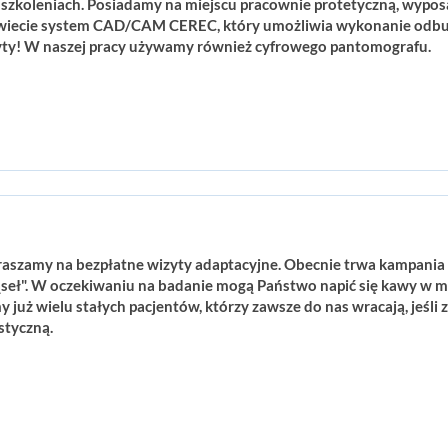
szkoleniach. Posiadamy na miejscu pracownie protetyczną, wypos
wiecie system CAD/CAM CEREC, który umożliwia wykonanie odbu
izyty! W naszej pracy używamy również cyfrowego pantomografu.
aszamy na bezpłatne wizyty adaptacyjne. Obecnie trwa kampania 
ąseł". W oczekiwaniu na badanie mogą Państwo napić się kawy w mił
już wielu stałych pacjentów, którzy zawsze do nas wracają, jeśli 
styczną.