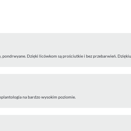
 pondrwyane. Dzięki licówkom są prościutkie i bez przebarwień. Dziękiu
mplantologia na bardzo wysokim poziomie.