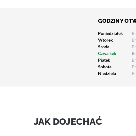
GODZINY OT
Poniedziałek
B
Wtorek
B
Środa
B
Czwartek
B
Piątek
B
Sobota
B
Niedziela
B
JAK DOJECHAĆ