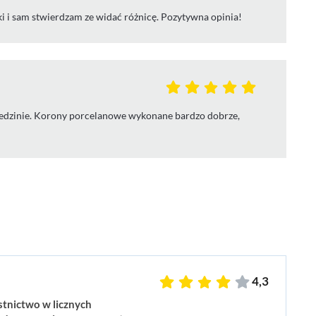
i i sam stwierdzam ze widać różnicę. Pozytywna opinia!
dziedzinie. Korony porcelanowe wykonane bardzo dobrze,
4,3
stnictwo w licznych