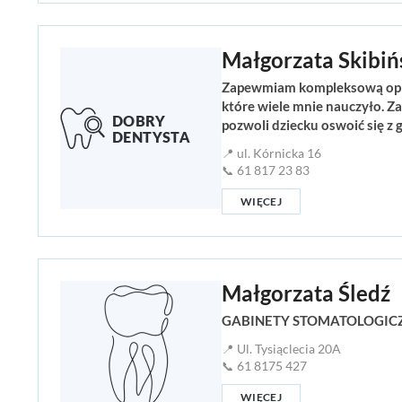
Małgorzata Skibiń
Zapewmiam kompleksową opiek
które wiele mnie nauczyło. Za
pozwoli dziecku oswoić się z
📍 ul. Kórnicka 16
📞 61 817 23 83
WIĘCEJ
Małgorzata Śledź
GABINETY STOMATOLOGICZNE 
📍 Ul. Tysiąclecia 20A
📞 61 8175 427
WIĘCEJ