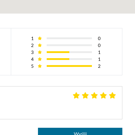
1
0
2
0
3
1
4
1
5
2
Wyślij