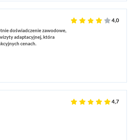
4,0
etnie doświadczenie zawodowe,
wizyty adaptacyjnej, która
akcyjnych cenach.
4,7