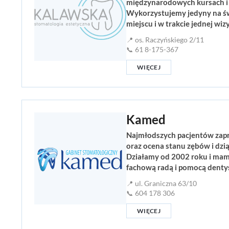
międzynarodowych kursach i 
Wykorzystujemy jedyny na ś
miejscu i w trakcie jednej w
📍 os. Raczyńskiego 2/11
📞 61 8-175-367
WIĘCEJ
Kamed
Najmłodszych pacjentów zapr
oraz ocena stanu zębów i dzi
Działamy od 2002 roku i mamy 
fachową radą i pomocą denty
📍 ul. Graniczna 63/10
📞 604 178 306
WIĘCEJ