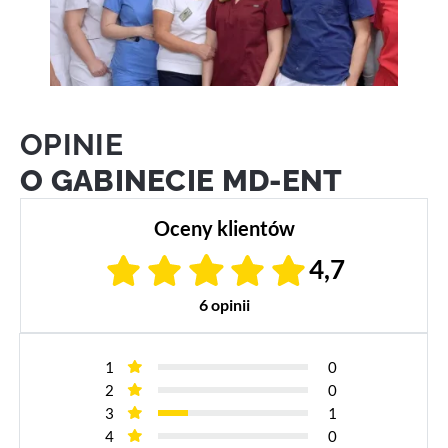
OPINIE
O GABINECIE MD-ENT
Oceny klientów
4,7
6 opinii
1
0
2
0
3
1
4
0