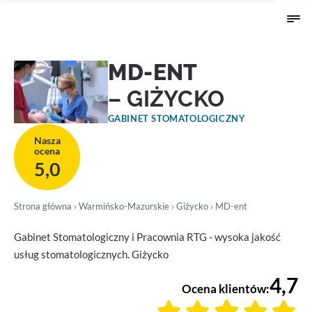
MD-ENT
– GIŻYCKO
GABINET STOMATOLOGICZNY
Nasza
ocena
5,0
Strona główna
›
Warmińsko-Mazurskie
›
Giżycko
› MD-ent
Gabinet Stomatologiczny i Pracownia RTG - wysoka jakość
usług stomatologicznych. Giżycko
4,7
Ocena klientów: