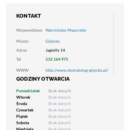
KONTAKT
Województwo
Warmińsko-Mazurskie
Miasto
Giżycko
Adres
Jagiełły 14
Tel
532 164 975
WWW
http://www.stomatolog-gizycko.pl/
GODZINY OTWARCIA
Poniedziałek
Brak danych
Wtorek
Brak danych
Środa
Brak danych
Czwartek
Brak danych
Piątek
Brak danych
Sobota
Brak danych
Niedziela
Brak danych