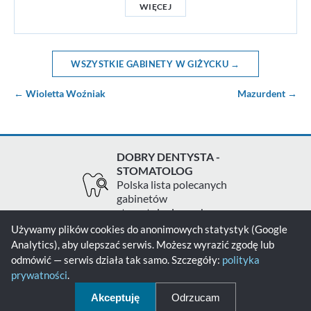
WIĘCEJ
WSZYSTKIE GABINETY W GIŻYCKU →
← Wioletta Woźniak
Mazurdent →
DOBRY DENTYSTA -
STOMATOLOG
Polska lista polecanych
gabinetów
stomatologicznych
Używamy plików cookies do anonimowych statystyk (Google
Analytics), aby ulepszać serwis. Możesz wyrazić zgodę lub
Zgłoś gabinet
Kontakt
Polityka prywatności
odmówić — serwis działa tak samo. Szczegóły:
polityka
prywatności
.
Polityka cookies
Akceptuję
Odrzucam
© 2026 - Dobry Dentysta - Stomatolog - Wszelkie prawa zastrzeżone