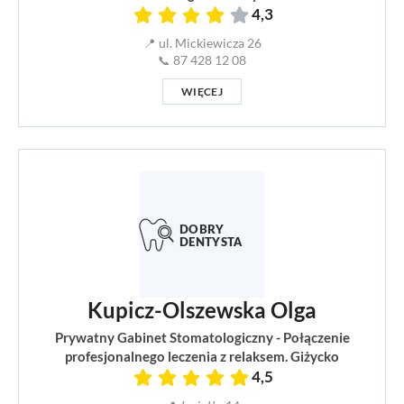
4,3
📍 ul. Mickiewicza 26
📞 87 428 12 08
WIĘCEJ
Kupicz-Olszewska Olga
Prywatny Gabinet Stomatologiczny - Połączenie
profesjonalnego leczenia z relaksem. Giżycko
4,5