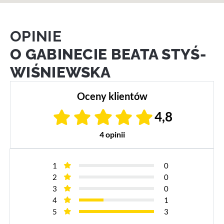
OPINIE
O GABINECIE BEATA STYŚ-
WIŚNIEWSKA
Oceny klientów
4,8
4 opinii
1
0
2
0
3
0
4
1
5
3