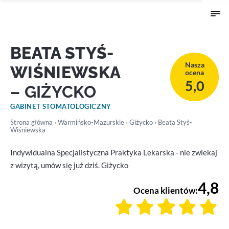
BEATA STYŚ-
Nasza
WIŚNIEWSKA
ocena
5,0
– GIŻYCKO
GABINET STOMATOLOGICZNY
Strona główna
›
Warmińsko-Mazurskie
›
Giżycko
› Beata Styś-
Wiśniewska
Indywidualna Specjalistyczna Praktyka Lekarska - nie zwlekaj
z wizytą, umów się już dziś. Giżycko
4,8
Ocena klientów: